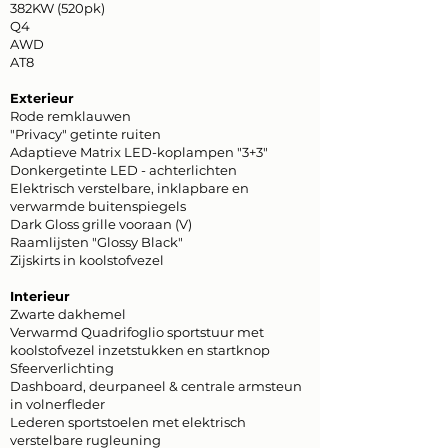
382KW (520pk)
Q4
AWD
AT8
Exterieur
Rode remklauwen
"Privacy" getinte ruiten
Adaptieve Matrix LED-koplampen "3+3"
Donkergetinte LED - achterlichten
Elektrisch verstelbare, inklapbare en
verwarmde buitenspiegels
Dark Gloss grille vooraan (V)
Raamlijsten "Glossy Black"
Zijskirts in koolstofvezel
Interieur
Zwarte dakhemel
Verwarmd Quadrifoglio sportstuur met
koolstofvezel inzetstukken en startknop
Sfeerverlichting
Dashboard, deurpaneel & centrale armsteun
in volnerfleder
Lederen sportstoelen met elektrisch
verstelbare rugleuning