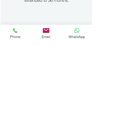
extended to 36 months.
Phone
Email
WhatsApp
Financing
We guide you in your search for
suitable financing options. For both
private individuals and
professionals.
Trade-in