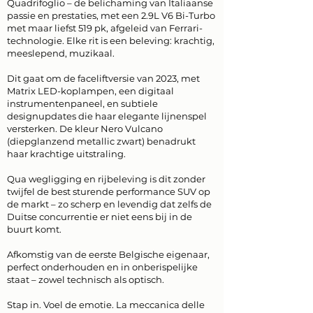
Quadrifoglio – de belichaming van Italiaanse
passie en prestaties, met een 2.9L V6 Bi-Turbo
met maar liefst 519 pk, afgeleid van Ferrari-
technologie. Elke rit is een beleving: krachtig,
meeslepend, muzikaal.
Dit gaat om de faceliftversie van 2023, met
Matrix LED-koplampen, een digitaal
instrumentenpaneel, en subtiele
designupdates die haar elegante lijnenspel
versterken. De kleur Nero Vulcano
(diepglanzend metallic zwart) benadrukt
haar krachtige uitstraling.
Qua wegligging en rijbeleving is dit zonder
twijfel de best sturende performance SUV op
de markt – zo scherp en levendig dat zelfs de
Duitse concurrentie er niet eens bij in de
buurt komt.
Afkomstig van de eerste Belgische eigenaar,
perfect onderhouden en in onberispelijke
staat – zowel technisch als optisch.
Stap in. Voel de emotie. La meccanica delle