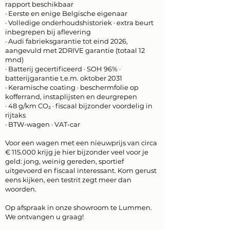
rapport beschikbaar
· Eerste en enige Belgische eigenaar
· Volledige onderhoudshistoriek · extra beurt
inbegrepen bij aflevering
· Audi fabrieksgarantie tot eind 2026,
aangevuld met 2DRIVE garantie (totaal 12
mnd)
· Batterij gecertificeerd · SOH 96% ·
batterijgarantie t.e.m. oktober 2031
· Keramische coating · beschermfolie op
kofferrand, instaplijsten en deurgrepen
· 48 g/km CO₂ · fiscaal bijzonder voordelig in
rijtaks
· BTW-wagen · VAT-car
Voor een wagen met een nieuwprijs van circa
€ 115.000 krijg je hier bijzonder veel voor je
geld: jong, weinig gereden, sportief
uitgevoerd en fiscaal interessant. Kom gerust
eens kijken, een testrit zegt meer dan
woorden.
Op afspraak in onze showroom te Lummen.
We ontvangen u graag!