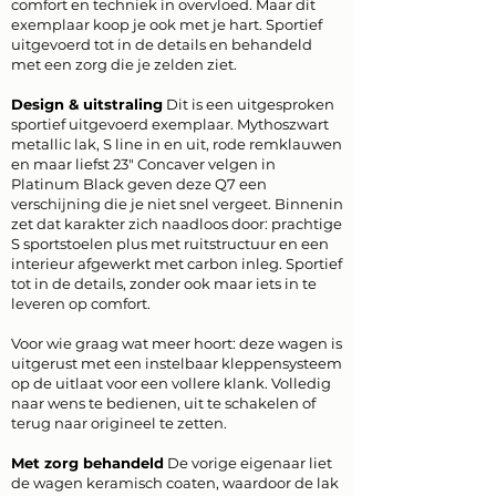
comfort en techniek in overvloed. Maar dit
exemplaar koop je ook met je hart. Sportief
uitgevoerd tot in de details en behandeld
met een zorg die je zelden ziet.
Design & uitstraling
Dit is een uitgesproken
sportief uitgevoerd exemplaar. Mythoszwart
metallic lak, S line in en uit, rode remklauwen
en maar liefst 23" Concaver velgen in
Platinum Black geven deze Q7 een
verschijning die je niet snel vergeet. Binnenin
zet dat karakter zich naadloos door: prachtige
S sportstoelen plus met ruitstructuur en een
interieur afgewerkt met carbon inleg. Sportief
tot in de details, zonder ook maar iets in te
leveren op comfort.
Voor wie graag wat meer hoort: deze wagen is
uitgerust met een instelbaar kleppensysteem
op de uitlaat voor een vollere klank. Volledig
naar wens te bedienen, uit te schakelen of
terug naar origineel te zetten.
Met zorg behandeld
De vorige eigenaar liet
de wagen keramisch coaten, waardoor de lak