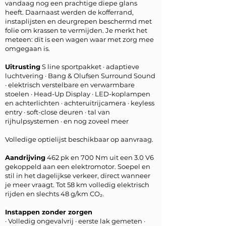
vandaag nog een prachtige diepe glans
heeft. Daarnaast werden de kofferrand,
instaplijsten en deurgrepen beschermd met
folie om krassen te vermijden. Je merkt het
meteen: dit is een wagen waar met zorg mee
omgegaan is.
Uitrusting
S line sportpakket · adaptieve
luchtvering · Bang & Olufsen Surround Sound
· elektrisch verstelbare en verwarmbare
stoelen · Head-Up Display · LED-koplampen
en achterlichten · achteruitrijcamera · keyless
entry · soft-close deuren · tal van
rijhulpsystemen · en nog zoveel meer
Volledige optielijst beschikbaar op aanvraag.
Aandrijving
462 pk en 700 Nm uit een 3.0 V6
gekoppeld aan een elektromotor. Soepel en
stil in het dagelijkse verkeer, direct wanneer
je meer vraagt. Tot 58 km volledig elektrisch
rijden en slechts 48 g/km CO₂.
Instappen zonder zorgen
· Volledig ongevalvrij · eerste lak gemeten ·