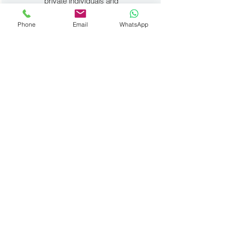
private individuals and
professionals.
Phone
Email
WhatsApp
Trade-in
Do you have a vehicle to trade-in?
No problem. We take over vehicles
of all brands and with any mileage.
International