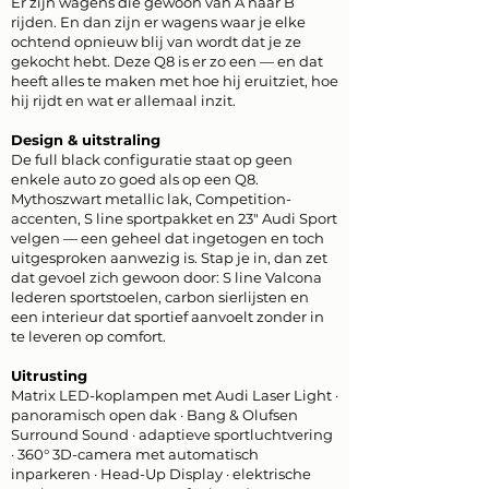
Er zijn wagens die gewoon van A naar B
rijden. En dan zijn er wagens waar je elke
ochtend opnieuw blij van wordt dat je ze
gekocht hebt. Deze Q8 is er zo een — en dat
heeft alles te maken met hoe hij eruitziet, hoe
hij rijdt en wat er allemaal inzit.
Design & uitstraling
De full black configuratie staat op geen
enkele auto zo goed als op een Q8.
Mythoszwart metallic lak, Competition-
accenten, S line sportpakket en 23" Audi Sport
velgen — een geheel dat ingetogen en toch
uitgesproken aanwezig is. Stap je in, dan zet
dat gevoel zich gewoon door: S line Valcona
lederen sportstoelen, carbon sierlijsten en
een interieur dat sportief aanvoelt zonder in
te leveren op comfort.
Uitrusting
Matrix LED-koplampen met Audi Laser Light ·
panoramisch open dak · Bang & Olufsen
Surround Sound · adaptieve sportluchtvering
· 360° 3D-camera met automatisch
inparkeren · Head-Up Display · elektrische