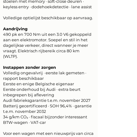
stoelen met memory · soft-close deuren ·
keyless entry · dodehoekdetectie · lane assist
Volledige optielijst beschikbaar op aanvraag.
Aandrijving
490 pk en 700 Nm uit een 3.0 V6 gekoppeld
aan een elektromotor. Soepel en stil in het
dagelijkse verkeer, direct wanneer je meer
vraagt. Elektrisch rijbereik circa 80 km
(WLTP).
Instappen zonder zorgen
Volledig ongevalvrij · eerste lak gemeten ·
rapport beschikbaar
Eerste en enige Belgische eigenaar
Eerste onderhoud bij Audi · extra beurt
inbegrepen bij aflevering
Audi fabrieksgarantie t.e.m. november 2027
Batterij gecertificeerd · SOH 96,4% · garantie
t.e.m. november 2032
34 g/km CO₂ · fiscaal bijzonder interessant
BTW-wagen · VAT-car
Voor een wagen met een nieuwprijs van circa