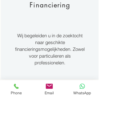
Financiering
Wij begeleiden u in de zoektocht
naar geschikte
financieringsmogelijkheden. Zowel
voor particulieren als
professionelen.
Overname
Phone
Email
WhatsApp
Hebt u een voertuig in overname?
Geen probleem. Wij nemen