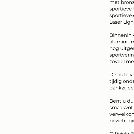
met bronz
sportieve
sportieve
Laser Ligh
Binnenin v
aluminium 
nog uitge
sportverin
zoveel m
De auto ve
tijdig on
dankzij ee
Bent u du
smaakvol 
verwelkom
bezichtigi
Officiële 