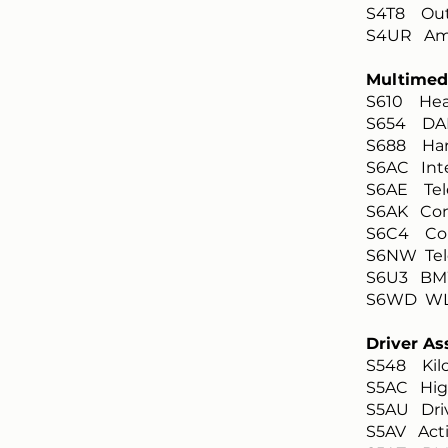
S4T8 Outs
S4UR Ambi
Multimed
S610 Hea
S654 DAB
S688 Har
S6AC Inte
S6AE Tele
S6AK Conn
S6C4 Con
S6NW Tel
S6U3 BMW 
S6WD WL
Driver As
S548 Kil
S5AC Hig
S5AU Driv
S5AV Act