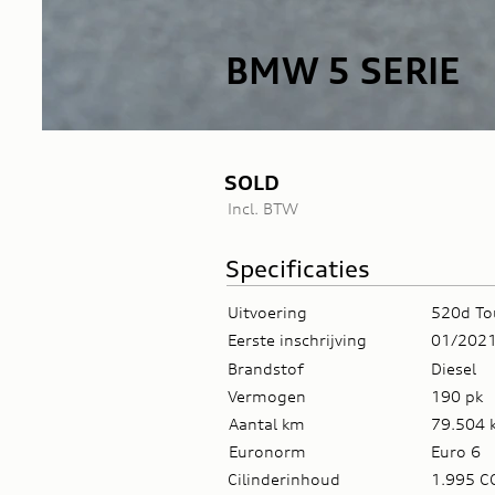
BMW 5 SERIE
SOLD
Incl. BTW
Specificaties
Uitvoering
520d To
Eerste inschrijving
01/202
Brandstof
Diesel
Vermogen
190 pk
Aantal km
79.504 
Euronorm
Euro 6
Cilinderinhoud
1.995 C