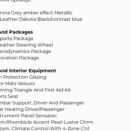
nina Grey amber effect Metallic
Leather Dakota Black/contrast blue
 And Packages
ports Package
ather Steering Wheel
erodynamics Package
ovation Package
And Interior Equipment
Protection Glazing
r Mats Velours
ing Triangle And First Aid Kit
ts Seat
ar Support, Driver And Passenger
 Heating Driver/Passenger
trument Panel Sensatec
.Rhombicle Accent Pearl Lustre Chrm.
m. Climate Control With 4-Zone Ctrl