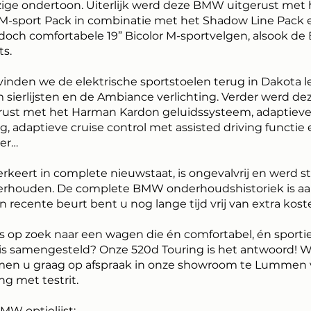
ige ondertoon. Uiterlijk werd deze BMW uitgerust met 
 M-sport Pack in combinatie met het Shadow Line Pack 
 doch comfortabele 19” Bicolor M-sportvelgen, alsook d
ts.
inden we de elektrische sportstoelen terug in Dakota l
sierlijsten en de Ambiance verlichting. Verder werd de
rust met het Harman Kardon geluidssysteem, adaptiev
g, adaptieve cruise control met assisted driving functie
eer…
rkeert in complete nieuwstaat, is ongevalvrij en werd s
derhouden. De complete BMW onderhoudshistoriek is a
n recente beurt bent u nog lange tijd vrij van extra kost
s op zoek naar een wagen die én comfortabel, én sportie
is samengesteld? Onze 520d Touring is het antwoord! W
en u graag op afspraak in onze showroom te Lummen 
ng met testrit.
BMW optielijst: