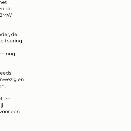
het
en de
e BMW
eder, de
ze touring
e
 en nog
teeds
anwezig en
en.
f, én
ij
voor een