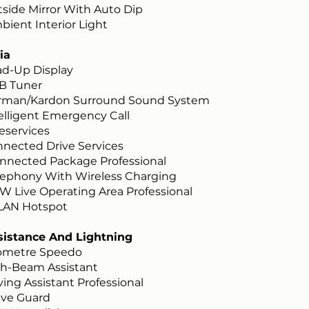
ide Mirror With Auto Dip
ent Interior Light
ia
d-Up Display
 Tuner
man/Kardon Surround Sound System
lligent Emergency Call
services
ected Drive Services
nected Package Professional
ephony With Wireless Charging
Live Operating Area Professional
AN Hotspot
sistance And Lightning
ometre Speedo
h-Beam Assistant
ing Assistant Professional
ive Guard