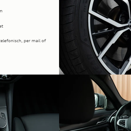
km
at
elefonisch, per mail of