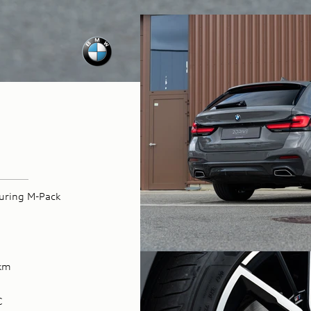
uring M-Pack
1
km
C