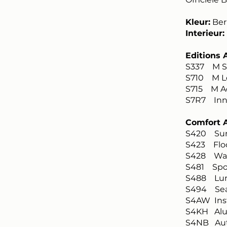
Kleur:
Ber
Interieur:
Editions
S337 M S
S710 M Le
S715 M A
S7R7 Inn
Comfort 
S420 Sun 
S423 Floo
S428 Warn
S481 Spor
S488 Lumb
S494 Seat
S4AW Ins
S4KH Alum
S4NB Auto