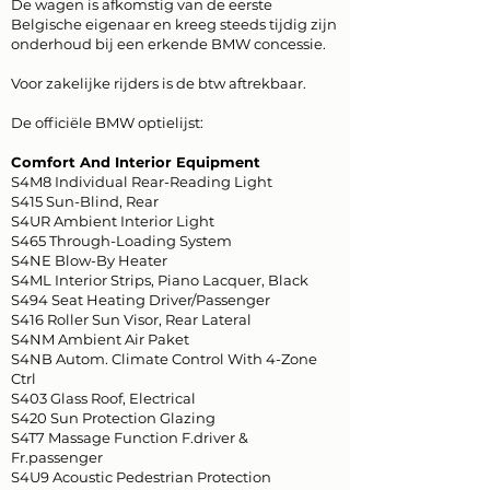
De wagen is afkomstig van de eerste
Belgische eigenaar en kreeg steeds tijdig zijn
onderhoud bij een erkende BMW concessie.
Voor zakelijke rijders is de btw aftrekbaar.
De officiële BMW optielijst:
Comfort And Interior Equipment
S4M8 Individual Rear-Reading Light
S415 Sun-Blind, Rear
S4UR Ambient Interior Light
S465 Through-Loading System
S4NE Blow-By Heater
S4ML Interior Strips, Piano Lacquer, Black
S494 Seat Heating Driver/Passenger
S416 Roller Sun Visor, Rear Lateral
S4NM Ambient Air Paket
S4NB Autom. Climate Control With 4-Zone
Ctrl
S403 Glass Roof, Electrical
S420 Sun Protection Glazing
S4T7 Massage Function F.driver &
Fr.passenger
S4U9 Acoustic Pedestrian Protection