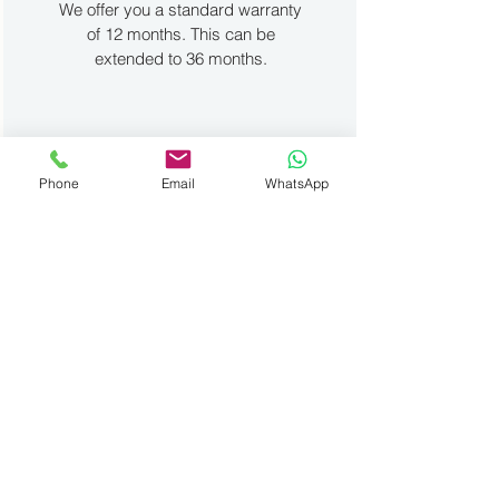
We offer you a standard warranty
of 12 months. This can be
extended to 36 months.
Phone
Email
WhatsApp
Financing
We guide you in your search for
suitable financing options. For both
private individuals and
professionals.