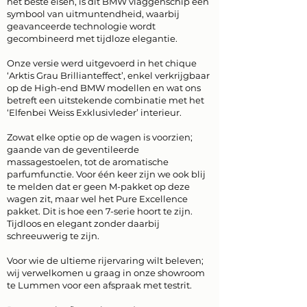
het beste eisen, is dit BMW vlaggenschip een
symbool van uitmuntendheid, waarbij
geavanceerde technologie wordt
gecombineerd met tijdloze elegantie.
Onze versie werd uitgevoerd in het chique
‘Arktis Grau Brillianteffect’, enkel verkrijgbaar
op de High-end BMW modellen en wat ons
betreft een uitstekende combinatie met het
‘Elfenbei Weiss Exklusivleder’ interieur.
Zowat elke optie op de wagen is voorzien;
gaande van de geventileerde
massagestoelen, tot de aromatische
parfumfunctie. Voor één keer zijn we ook blij
te melden dat er geen M-pakket op deze
wagen zit, maar wel het Pure Excellence
pakket. Dit is hoe een 7-serie hoort te zijn.
Tijdloos en elegant zonder daarbij
schreeuwerig te zijn.
Voor wie de ultieme rijervaring wilt beleven;
wij verwelkomen u graag in onze showroom
te Lummen voor een afspraak met testrit.