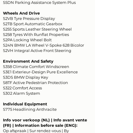
S5DN Parking Assistance System Plus
Wheels And Drive
S2VB Tyre Pressure Display
S2TB Sport Automatic Gearbox
S255 Sports Leather Steering Wheel
S258 Tyres With Runflat Properties
S2PA Locking Wheel Bolt
S24N BMW LA Wheel V-Spoke 628 Bicolor
S2VH Integral Active Front Steering
Environment And Safety
S358 Climate Comfort Windscreen
S3E1 Exterieur-Design Pure Excellence
S3DS BMW Display Key
S8TF Active Pedestrian Protection
S322 Comfort Access
S302 Alarm System
Individual Equipment
S775 Headlining Anthracite
Info voor verkoop (NL) | Info avant vente
(FR) | Information before sale (ENG):
Op afspraak | Sur rendez-vous | By