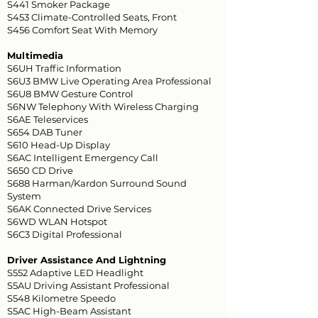
S441 Smoker Package
S453 Climate-Controlled Seats, Front
S456 Comfort Seat With Memory
Multimedia
S6UH Traffic Information
S6U3 BMW Live Operating Area Professional
S6U8 BMW Gesture Control
S6NW Telephony With Wireless Charging
S6AE Teleservices
S654 DAB Tuner
S610 Head-Up Display
S6AC Intelligent Emergency Call
S650 CD Drive
S688 Harman/Kardon Surround Sound
System
S6AK Connected Drive Services
S6WD WLAN Hotspot
S6C3 Digital Professional
Driver Assistance And Lightning
S552 Adaptive LED Headlight
S5AU Driving Assistant Professional
S548 Kilometre Speedo
S5AC High-Beam Assistant