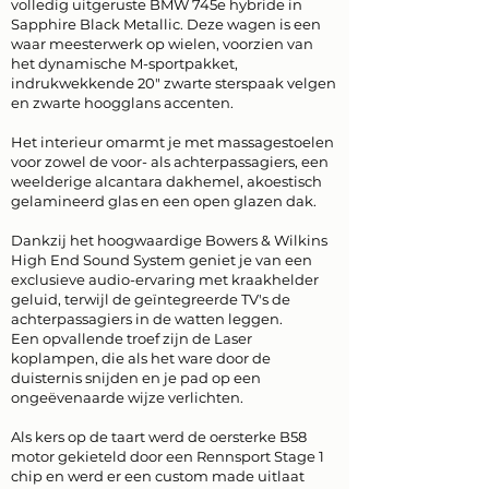
volledig uitgeruste BMW 745e hybride in
Sapphire Black Metallic. Deze wagen is een
waar meesterwerk op wielen, voorzien van
het dynamische M-sportpakket,
indrukwekkende 20" zwarte sterspaak velgen
en zwarte hoogglans accenten.
Het interieur omarmt je met massagestoelen
voor zowel de voor- als achterpassagiers, een
weelderige alcantara dakhemel, akoestisch
gelamineerd glas en een open glazen dak.
Dankzij het hoogwaardige Bowers & Wilkins
High End Sound System geniet je van een
exclusieve audio-ervaring met kraakhelder
geluid, terwijl de geïntegreerde TV's de
achterpassagiers in de watten leggen.
Een opvallende troef zijn de Laser
koplampen, die als het ware door de
duisternis snijden en je pad op een
ongeëvenaarde wijze verlichten.
Als kers op de taart werd de oersterke B58
motor gekieteld door een Rennsport Stage 1
chip en werd er een custom made uitlaat