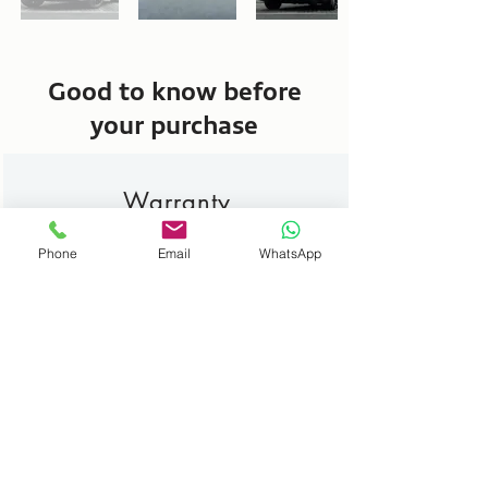
Good to know before
your purchase
Warranty
Phone
Email
WhatsApp
We offer you a standard warranty
of 12 months. This can be
extended to 36 months.