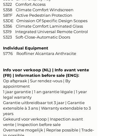
S322 Comfort Access
S358 Climate Comfort Windscreen
S8TF Active Pedestrian Protection
S3DE Omission Of Specific Design Scopes
S356 Climate Comfort Laminated Glass
S319 Integrated Universal Remote Control
S323 Soft-Close-Automatic Doors
Individual Equipment
S776 Roofliner Alcantara Anthracite
Info voor verkoop (NL) | Info avant vente
(FR) | Information before sale (ENG):
Op afspraak | Sur rendez-vous | By
appointment
1 jaar garantie | 1 an garantie légale | 1 year
legal warranty
Garantie uitbreidbaar tot 3 jaar | Garantie
extensible à 3 ans | Warranty extendable to 3
years
Gekeurd voor verkoop | Inspection avant
vente | Inspection before sale
Overname mogelijk | Reprise possible | Trade-
in possible