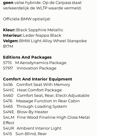
geen
valse hybride. Op de Carpass staat
verkeerdelijk de WLTP waarde vermeld.
Officiële BMW optielijst:
Kleur:
Black Sapphire Metallic
Interieur:
Leder Nappa Black
Velgen:
BMW Light Alloy Wheel Starspoke
817M
Editions And Packages
S715 M Aerodynamics Package
S7R7 Innovation Package
Comfort And Interior Equipment
S456 Comfort Seat With Memory
S4HC Heat Comfort Package
S460 Comfort Seat, Rear, Electr.Adjustable
S4T6 Massage Function In Rear Cabin
S465 Through-Loading System
S4NE Blow-By Heater
S4LM Fine Wood Fineline High Gloss Metal
Effect
S4UR Ambient Interior Light
S415 Sun-Blind, Rear