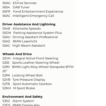
S6AG EDrive Services
S654 DAB Tuner
S6FR Fond Entertainment Experience
S6AC Intelligent Emergency Call
Driver Assistance And Lightning
S548 Kilometre Speedo
S5DN Parking Assistance System Plus
S5AU Driving Assistant Professional
S5AZ BMW Laserlicht
S5AC High-Beam Assistant
Wheels And Drive
S2VH Integral Active Front Steering
S255 Sports Leather Steering Wheel
S29V BMW Light Alloy Wheel Starspoke 817M
20”
S2PA Locking Wheel Bolt
S2VB Tyre Pressure Display
S2TB Sport Automatic Gearbox
S2NH M Sport Brake
Environment And Safety
S302 Alarm System
S3DS BMW Display Key