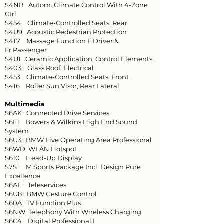
S4NB Autom. Climate Control With 4-Zone
Ctrl
S454 Climate-Controlled Seats, Rear
S4U9 Acoustic Pedestrian Protection
S4T7 Massage Function F.Driver &
Fr.Passenger
S4U1 Ceramic Application, Control Elements
S403 Glass Roof, Electrical
S453 Climate-Controlled Seats, Front
S416 Roller Sun Visor, Rear Lateral
Multimedia
S6AK Connected Drive Services
S6F1 Bowers & Wilkins High End Sound
System
S6U3 BMW Live Operating Area Professional
S6WD WLAN Hotspot
S610 Head-Up Display
S7S M Sports Package Incl. Design Pure
Excellence
S6AE Teleservices
S6U8 BMW Gesture Control
S60A TV Function Plus
S6NW Telephony With Wireless Charging
S6C4 Digital Professional I