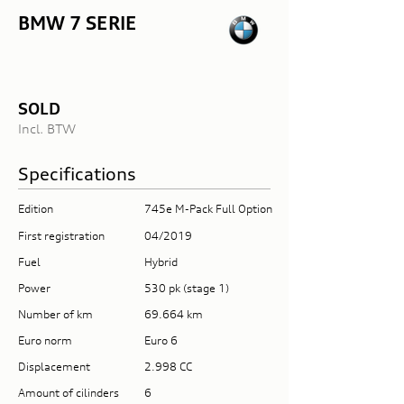
BMW 7 SERIE
SOLD
Incl. BTW
Specifications
Edition
745e M-Pack Full Option
First registration
04/2019
Fuel
Hybrid
Power
530 pk (stage 1)
Number of km
69.664 km
Euro norm
Euro 6
Displacement
2.998 CC
Amount of cilinders
6