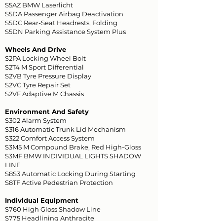
S5AZ BMW Laserlicht
S5DA Passenger Airbag Deactivation
S5DC Rear-Seat Headrests, Folding
S5DN Parking Assistance System Plus
Wheels And Drive
S2PA Locking Wheel Bolt
S2T4 M Sport Differential
S2VB Tyre Pressure Display
S2VC Tyre Repair Set
S2VF Adaptive M Chassis
Environment And Safety
S302 Alarm System
S316 Automatic Trunk Lid Mechanism
S322 Comfort Access System
S3M5 M Compound Brake, Red High-Gloss
S3MF BMW INDIVIDUAL LIGHTS SHADOW
LINE
S8S3 Automatic Locking During Starting
S8TF Active Pedestrian Protection
Individual Equipment
S760 High Gloss Shadow Line
S775 Headlining Anthracite