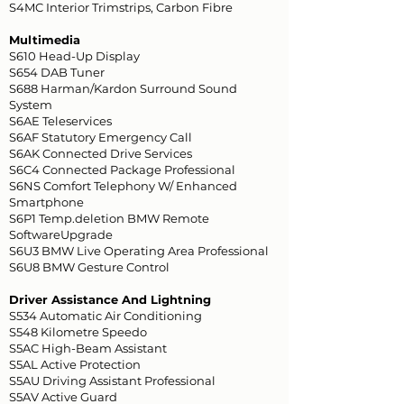
S4MC Interior Trimstrips, Carbon Fibre
Multimedia
S610 Head-Up Display
S654 DAB Tuner
S688 Harman/Kardon Surround Sound
System
S6AE Teleservices
S6AF Statutory Emergency Call
S6AK Connected Drive Services
S6C4 Connected Package Professional
S6NS Comfort Telephony W/ Enhanced
Smartphone
S6P1 Temp.deletion BMW Remote
SoftwareUpgrade
S6U3 BMW Live Operating Area Professional
S6U8 BMW Gesture Control
Driver Assistance And Lightning
S534 Automatic Air Conditioning
S548 Kilometre Speedo
S5AC High-Beam Assistant
S5AL Active Protection
S5AU Driving Assistant Professional
S5AV Active Guard