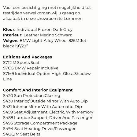
Voor een bezichtiging met mogelijkheid tot
testrijden verwelkomen wij u graag op
afspraak in onze showroom te Lummen.
Kleur:
Individual Frozen Dark Grey
Interieur:
Leather Merino Schwarz
Velgen:
BMW Light-Alloy Wheel 826M Jet-
black 19”/20”
Editions And Packages
S712 M Sports Seat
S7CG BMW Repair Inclusive
S7M9 Individual Option High-Gloss Shadow-
Line
Comfort And Interior Equipment
S420 Sun Protection Glazing
S430 Interior/Outside Mirror With Auto Dip
S431 Interior Mirror With Automatic-Dip
S459 Seat Adjustment, Electric, With Memory
S488 Lumbar Support, Driver And Passenger
S493 Storage Compartment Package
S494 Seat Heating Driver/Passenger
S4GQ M Seat Belts