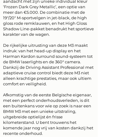
aandacht met zijn unieke individual kleur
‘Frozen Dark Grey Metallic’, een optie van
meer dan €5.000. De combinatie met de
19"/20" M-sportvelgen in jet-black, de high
gloss rode remklauwen, en het High Gloss
Shadow Line-pakket benadrukt het sportieve
karakter van de wagen.
De rijkelijke uitrusting van deze M3 maakt
indruk: van het head-up display en het
Harman Kardon surround sound-systeem tot
de BMW laserlights en de 360° camera.
Dankzij de Driving Assistant Professional met
adaptieve cruise control biedt deze M3 niet
alleen krachtige prestaties, maar ook ultiem
comfort en veiligheid.
Afkomstig van de eerste Belgische eigenaar,
met een perfect onderhoudsverleden, is dit
een buitenkans voor wie op zoek is naar een
BMW M3 met een unieke uitstraling,
uitgebreide optielijst én frisse
kilometerstand. U bent trouwens het
komende jaar nog vrij van kosten dankzij het
recente onderhoud.