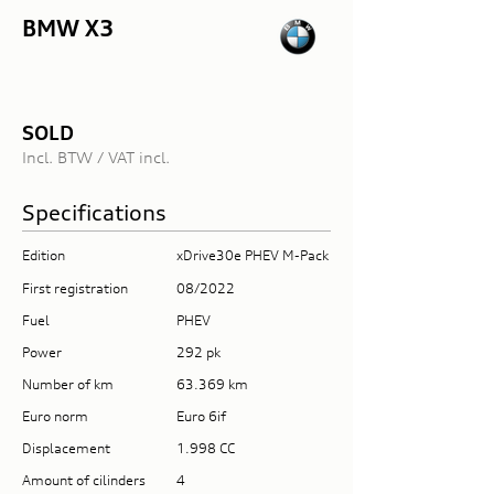
BMW X3
SOLD
Incl. BTW / VAT incl.
Specifications
Edition
xDrive30e PHEV M-Pack
First registration
08/2022
Fuel
PHEV
Power
292 pk
Number of km
63.369 km
Euro norm
Euro 6if
Displacement
1.998 CC
Amount of cilinders
4