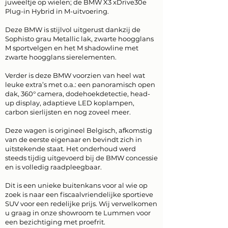
juweeltje op wielen; de BMW X3 xDrive30e
Plug-in Hybrid in M-uitvoering.
Deze BMW is stijlvol uitgerust dankzij de
Sophisto grau Metallic lak, zwarte hoogglans
M sportvelgen en het M shadowline met
zwarte hoogglans sierelementen.
Verder is deze BMW voorzien van heel wat
leuke extra’s met o.a.: een panoramisch open
dak, 360° camera, dodehoekdetectie, head-
up display, adaptieve LED koplampen,
carbon sierlijsten en nog zoveel meer.
Deze wagen is origineel Belgisch, afkomstig
van de eerste eigenaar en bevindt zich in
uitstekende staat. Het onderhoud werd
steeds tijdig uitgevoerd bij de BMW concessie
en is volledig raadpleegbaar.
Dit is een unieke buitenkans voor al wie op
zoek is naar een fiscaalvriendelijke sportieve
SUV voor een redelijke prijs. Wij verwelkomen
u graag in onze showroom te Lummen voor
een bezichtiging met proefrit.