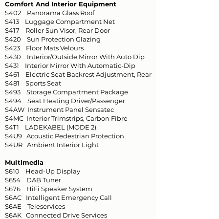
Comfort And Interior Equipment
S402 Panorama Glass Roof
S413 Luggage Compartment Net
S417 Roller Sun Visor, Rear Door
S420 Sun Protection Glazing
S423 Floor Mats Velours
S430 Interior/Outside Mirror With Auto Dip
S431 Interior Mirror With Automatic-Dip
S461 Electric Seat Backrest Adjustment, Rear
S481 Sports Seat
S493 Storage Compartment Package
S494 Seat Heating Driver/Passenger
S4AW Instrument Panel Sensatec
S4MC Interior Trimstrips, Carbon Fibre
S4T1 LADEKABEL (MODE 2)
S4U9 Acoustic Pedestrian Protection
S4UR Ambient Interior Light
Multimedia
S610 Head-Up Display
S654 DAB Tuner
S676 HiFi Speaker System
S6AC Intelligent Emergency Call
S6AE Teleservices
S6AK Connected Drive Services