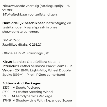
Nieuw waarde voertuig (catalogusprijs): + €
79.000
BTW-aftrekbaar voor zelfstandigen.
Onmiddellijk beschikbaar
, bezichtiging en
testrit mogelijk op afspraak in onze
showroom te Lummen.
BIV: € 55,88
Jaarlijkse rijtaks: € 293,27
Officiële BMW uitrustingslijst:
Kleur:
Sophisto Grau Brillant Metallic
Interieur:
Leather Vernasca Black Seam Blue
Velgen:
20” BMW Light-Alloy Wheel Double
Spoke (699M) – Pirelli P Zero zomerband
Editions And Packages
S337 M Sports Package
S710 M Leather Steering Wheel
S715 M Aerodynamics Package
S7M9 M Shadow Line With Expanded Scope