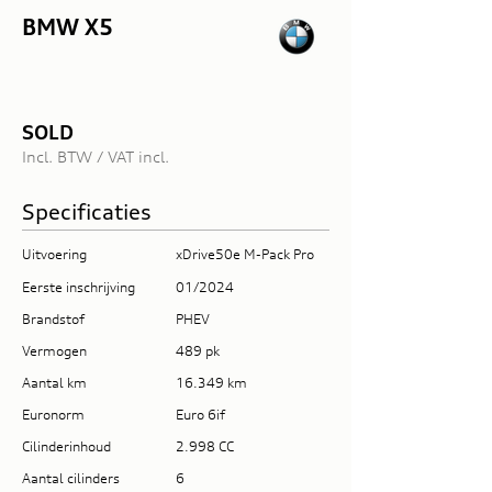
BMW X5
SOLD
Incl. BTW / VAT incl.
Specificaties
Uitvoering
xDrive50e M-Pack Pro
Eerste inschrijving
01/2024
Brandstof
PHEV
Vermogen
489 pk
Aantal km
16.349 km
Euronorm
Euro 6if
Cilinderinhoud
2.998 CC
Aantal cilinders
6