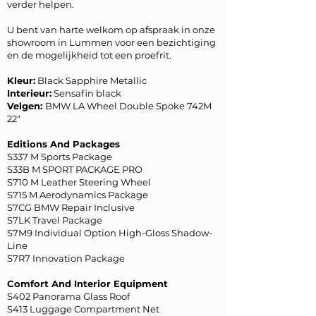
verder helpen.
U bent van harte welkom op afspraak in onze
showroom in Lummen voor een bezichtiging
en de mogelijkheid tot een proefrit.
Kleur:
Black Sapphire Metallic
Interieur:
Sensafin black
Velgen:
BMW LA Wheel Double Spoke 742M
22"
Editions And Packages
S337 M Sports Package
S33B M SPORT PACKAGE PRO
S710 M Leather Steering Wheel
S715 M Aerodynamics Package
S7CG BMW Repair Inclusive
S7LK Travel Package
S7M9 Individual Option High-Gloss Shadow-
Line
S7R7 Innovation Package
Comfort And Interior Equipment
S402 Panorama Glass Roof
S413 Luggage Compartment Net