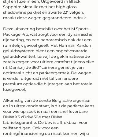
stijl en luxe in één. Uitgevoerd in Black
Sapphire Metallic met het high gloss
shadowline pakket en zwarte 22" velgen,
maakt deze wagen gegarandeerd indruk.
Deze uitvoering beschikt over het M Sports
Package Pro, wat zorgt voor een dynamische
rijervaring, en een panoramisch dak dat een
ruimtelijk gevoel geeft. Het Harman Kardon
geluidssysteem biedt een ongeëvenaarde
geluidskwaliteit, terwijl de geklimatiseerde
zetels zorgen voor ultiem comfort tijdens elke
rit. Dankzij de 360° camera geniet je van
optimaal zicht en parkeergemak. De wagen
is verder uitgerust met tal van andere
premium opties die bijdragen aan het totale
luxegevoel.
Afkomstig van de eerste Belgische eigenaar
en in uitstekende staat, is dit de perfecte kans
voor wie op zoek is naar een snel leverbare
BMW X5 xDrive50e met BMW
fabrieksgarantie. De btw is aftrekbaar voor
zelfstandigen. Ook voor een
renting/financiering op maat kunnen wij u