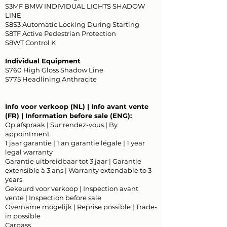
S3MF BMW INDIVIDUAL LIGHTS SHADOW
LINE
S8S3 Automatic Locking During Starting
S8TF Active Pedestrian Protection
S8WT Control K
Individual Equipment
S760 High Gloss Shadow Line
S775 Headlining Anthracite
Info voor verkoop (NL) | Info avant vente
(FR) | Information before sale (ENG):
Op afspraak | Sur rendez-vous | By
appointment
1 jaar garantie | 1 an garantie légale | 1 year
legal warranty
Garantie uitbreidbaar tot 3 jaar | Garantie
extensible à 3 ans | Warranty extendable to 3
years
Gekeurd voor verkoop | Inspection avant
vente | Inspection before sale
Overname mogelijk | Reprise possible | Trade-
in possible
Carpass