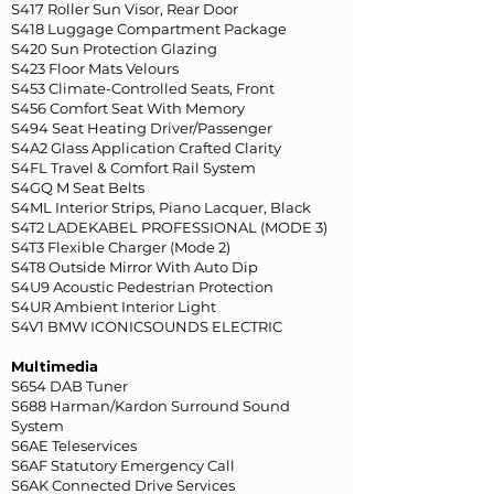
S417 Roller Sun Visor, Rear Door
S418 Luggage Compartment Package
S420 Sun Protection Glazing
S423 Floor Mats Velours
S453 Climate-Controlled Seats, Front
S456 Comfort Seat With Memory
S494 Seat Heating Driver/Passenger
S4A2 Glass Application Crafted Clarity
S4FL Travel & Comfort Rail System
S4GQ M Seat Belts
S4ML Interior Strips, Piano Lacquer, Black
S4T2 LADEKABEL PROFESSIONAL (MODE 3)
S4T3 Flexible Charger (Mode 2)
S4T8 Outside Mirror With Auto Dip
S4U9 Acoustic Pedestrian Protection
S4UR Ambient Interior Light
S4V1 BMW ICONICSOUNDS ELECTRIC
Multimedia
S654 DAB Tuner
S688 Harman/Kardon Surround Sound
System
S6AE Teleservices
S6AF Statutory Emergency Call
S6AK Connected Drive Services