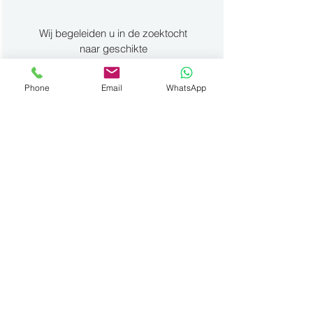
Wij begeleiden u in de zoektocht
naar geschikte
financieringsmogelijkheden. Zowel
voor particulieren als
Phone
Email
WhatsApp
professionelen.
Overname
Hebt u een voertuig in overname?
Geen probleem. Wij nemen
voertuigen over van alle merken
met elke kilometerstand.