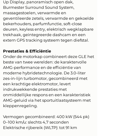
Up Display, panoramisch open dak,
Burmester Surround Sound System,
massagestoelen, verwarmde en
geventileerde zetels, verwarmde en gekoelde
bekerhouders, parfumfunctie, soft-close
deuren, keyless entry, elektrisch wegklapbare
trekhaak, geïntegreerde dashcam en een
extern GPS tracking systeem tegen diefstal.
Prestaties & Efficiëntie
Onder de motorkap combineert deze GLE het
beste van twee werelden: de karaktervolle
AMG-performance en de efficiëntie van
moderne hybridetechnologie. De 3.0-liter
zes-in-lijn turbomotor, gecombineerd met
een krachtige elektromotor, levert
indrukwekkende prestaties met
onmiddellijke respons en een karakteristiek
AMG-geluid via het sportuitlaatsysteem met
kleppenregeling.
Vermogen gecombineerd: 400 kW (544 pk)
0–100 km/u: slechts 4,7 seconden
Elektrische rijbereik (WLTP): tot 91 km