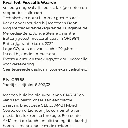
Kwaliteit, Fiscaal & Waarde
Volledig ongevalvrij – eerste lak (gemeten en
rapport beschikbaar)
Technisch en optisch in zeer goede staat
Reeds onderhouden bij Mercedes-Benz
Nog Mercedes fabrieksgarantie + uitgebreide
Mercedes-Benz Junge Sterne garantie
Batterij getest met certificaat – SOH: 98%
Batterijgarantie t.e.m. 2032
Lage CO₂-uitstoot van slechts 29 g/km –
fiscaal bijzonder interessant
Extern alarm- en trackingsysteem – voordelig
voor verzekering
Geïntegreerde dashcam voor extra veiligheid
BIV: € 55,88
Jaarlijkse rijtaks: € 506,32
Met een huidige nieuwprijs van €143.615 en
vandaag beschikbaar aan een fractie
daarvan, biedt deze GLE 53 AMG Hybrid
Coupé een uitzonderlijke combinatie van
prestaties, luxe en technologie. Een echte
AMG, met de kracht en uitstraling die daarbij
horen — maar klaar voor de toekomst.