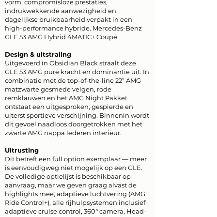
vorm: compromisloze prestaties,
indrukwekkende aanwezigheid en
dagelijkse bruikbaarheid verpakt in een
high-performance hybride. Mercedes-Benz
GLE 53 AMG Hybrid 4MATIC+ Coupé.
Design & uitstraling
Uitgevoerd in Obsidian Black straalt deze
GLE 53 AMG pure kracht en dominantie uit. In
combinatie met de top-of-the-line 22” AMG
matzwarte gesmede velgen, rode
remklauwen en het AMG Night Pakket
ontstaat een uitgesproken, gespierde en
uiterst sportieve verschijning. Binnenin wordt
dit gevoel naadloos doorgetrokken met het
zwarte AMG nappa lederen interieur.
Uitrusting
Dit betreft een full option exemplaar — meer
is eenvoudigweg niet mogelijk op een GLE.
De volledige optielijst is beschikbaar op
aanvraag, maar we geven graag alvast de
highlights mee; adaptieve luchtvering (AMG
Ride Control+), alle rijhulpsystemen inclusief
adaptieve cruise control, 360° camera, Head-