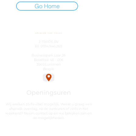
Go Home
2-TRADE BV
BE
0784.946.269
Businesspark Laar 26
Bosstraat 46 - 006
3560 Lummen
België
Openingsuren
Wij werken zo flexibel mogelijk. Wenst u graag een
afspraak overdag, na de werkuren of zelfs in het
weekend? Neem contact op en we bekijken samen
de mogelijkheden.