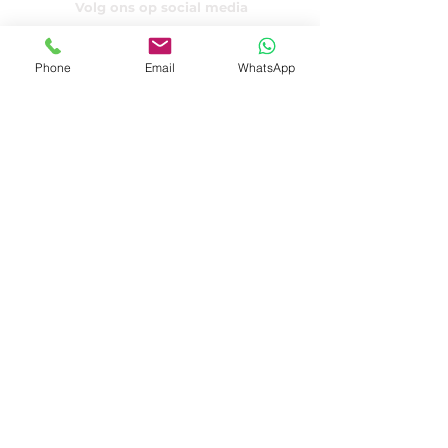
Volg ons op social media
Phone
Email
WhatsApp
Privacyverklaring
Algemene voorwaarden
© 2025 by Cédric P.