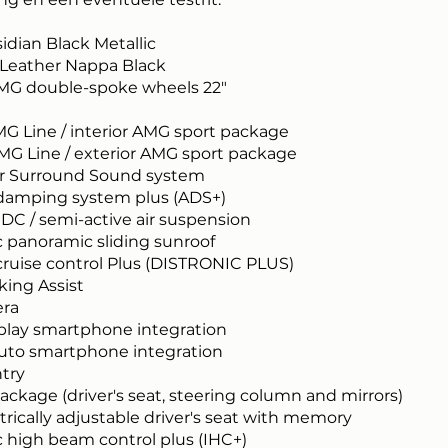
dian Black Metallic
Leather Nappa Black
G double-spoke wheels 22"
MG Line / interior AMG sport package
AMG Line / exterior AMG sport package
r Surround Sound system
damping system plus (ADS+)
DC / semi-active air suspension
 panoramic sliding sunroof
cruise control Plus (DISTRONIC PLUS)
king Assist
era
play smartphone integration
uto smartphone integration
ntry
ckage (driver's seat, steering column and mirrors)
trically adjustable driver's seat with memory
 high beam control plus (IHC+)