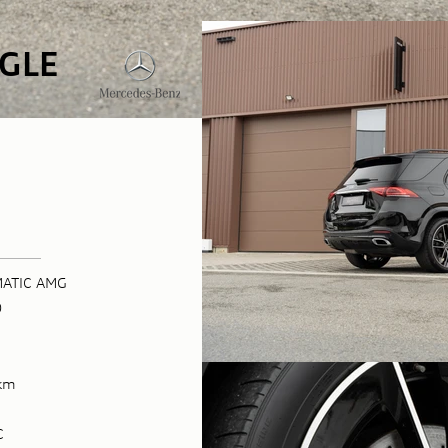
 GLE
MATIC AMG
0
km
C