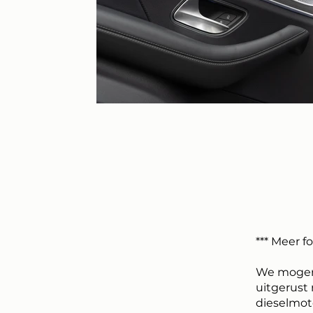
*** Meer f
We mogen 
uitgerust 
dieselmoto