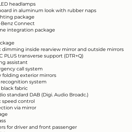
LED headlamps
oard in aluminum look with rubber naps
ighting package
-Benz Connect
e integration package
ackage
 dimming inside rearview mirror and outside mirrors
 PLUS transverse support (DTR+Q)
ng assistant
rgency call system
y folding exterior mirrors
 recognition system
 black fabric
dio standard DAB (Digi. Audio Broadc.)
 speed control
ction via mirror
age
ass
rs for driver and front passenger