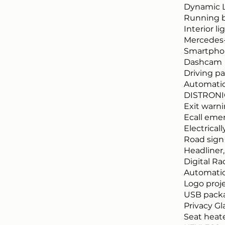
Dynamic 
Running b
Interior l
Mercedes
Smartphon
Dashcam
Driving p
Automatic
DISTRONIC
Exit warni
Ecall eme
Electricall
Road sign
Headliner,
Digital Ra
Automatic
Logo proje
USB pack
Privacy Gl
Seat heate