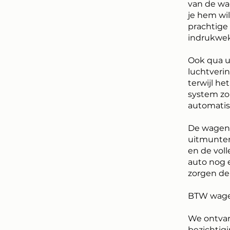
van de wag
je hem wi
prachtige
indrukwek
Ook qua u
luchtveri
terwijl h
system zor
automatis
De wagen 
uitmunten
en de voll
auto nog e
zorgen de
BTW wagen
We ontvan
bezichtigi