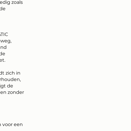
ledig zoals
 de
ATIC
 weg,
und
 de
et.
t zich in
erhouden,
jgt de
t en zonder
 voor een