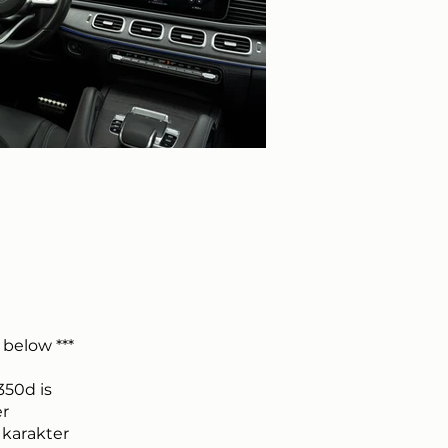
 below ***
50d is
er
 karakter