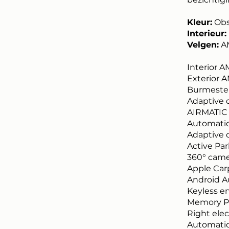
Kleur:
Obsi
Interieur:
Velgen:
AM
Interior A
Exterior 
Burmeste
Adaptive 
AIRMATIC 
Automatic
Adaptive 
Active Par
360° cam
Apple Car
Android A
Keyless e
Memory Pa
Right elec
Automatic