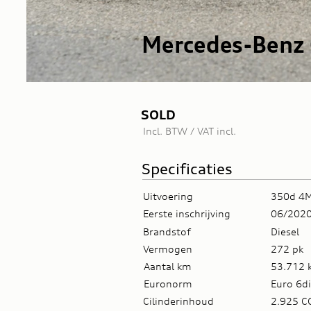
Mercedes-Benz
SOLD
Incl. BTW / VAT incl.
Specificaties
Uitvoering
350d 4
Eerste inschrijving
06/202
Brandstof
Diesel
Vermogen
272 pk
Aantal km
53.712 
Euronorm
Euro 6di
Cilinderinhoud
2.925 C