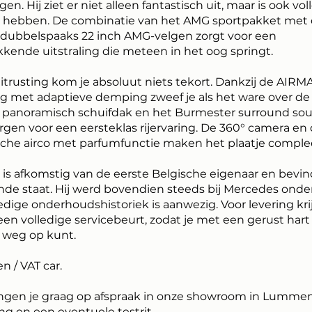
en. Hij ziet er niet alleen fantastisch uit, maar is ook vol
l hebben. De combinatie van het AMG sportpakket met
 dubbelspaaks 22 inch AMG-velgen zorgt voor een
kende uitstraling die meteen in het oog springt.
itrusting kom je absoluut niets tekort. Dankzij de AIRM
ng met adaptieve demping zweef je als het ware over de
et panoramisch schuifdak en het Burmester surround so
gen voor een eersteklas rijervaring. De 360° camera en
che airco met parfumfunctie maken het plaatje comple
is afkomstig van de eerste Belgische eigenaar en bevind
de staat. Hij werd bovendien steeds bij Mercedes ond
edige onderhoudshistoriek is aanwezig. Voor levering kri
en volledige servicebeurt, zodat je met een gerust har
 weg op kunt.
 / VAT car.
gen je graag op afspraak in onze showroom in Lummen
ng en een eventuele testrit.