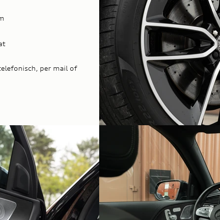
km
at
elefonisch, per mail of