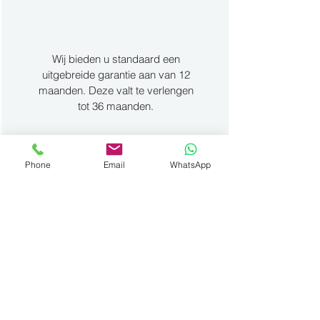
Wij bieden u standaard een
uitgebreide garantie aan van 12
maanden. Deze valt te verlengen
tot 36 maanden.
Phone
Email
WhatsApp
Financiering
Wij begeleiden u in de zoektocht
naar geschikte
financieringsmogelijkheden. Zowel
voor particulieren als