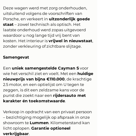
Deze wagen werd met zorg onderhouden,
uitsluitend volgens de voorschriften van
Porsche, en verkeert in
uitzonderlijk goede
staat
– zowel technisch als optisch. Het
laatste onderhoud werd zopas uitgevoerd
waardoor u nog lange tijd vrij bent van
kosten. Het interieur is
vrijwel in nieuwstaat
,
zonder verkleuring of zichtbare slijtage.
Samengevat
Een
uniek samengestelde Cayman S
voor
wie het verschil ziet en voelt. Met een
huidige
nieuwprijs van bijna €110.000
, de krachtige
2.5 motor, en een optielijst om U tegen te
zeggen, is dit een zeldzame kans voor de
purist die zoekt naar een
rijdersauto met
karakter én toekomstwaarde
.
Verkoop in opdracht van een privaat persoon
– bezichtiging mogelijk op afspraak in onze
showroom te
Lummen
. Kilometerstand kan
licht oplopen.
Garantie optioneel
verkrijgbaar
.