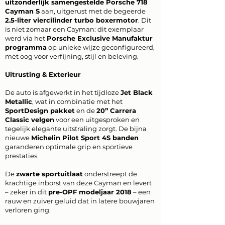
uitzonderlijk samengestelde Porsche 718
Cayman S
aan, uitgerust met de begeerde
2.5-liter viercilinder turbo boxermotor
. Dit
is niet zomaar een Cayman: dit exemplaar
werd via het
Porsche Exclusive Manufaktur
programma
op unieke wijze geconfigureerd,
met oog voor verfijning, stijl en beleving.
Uitrusting & Exterieur
De auto is afgewerkt in het tijdloze
Jet Black
Metallic
, wat in combinatie met het
SportDesign pakket
en de
20” Carrera
Classic velgen
voor een uitgesproken en
tegelijk elegante uitstraling zorgt. De bijna
nieuwe
Michelin Pilot Sport 4S banden
garanderen optimale grip en sportieve
prestaties.
De
zwarte sportuitlaat
onderstreept de
krachtige inborst van deze Cayman en levert
– zeker in dit
pre-OPF modeljaar 2018
– een
rauw en zuiver geluid dat in latere bouwjaren
verloren ging.