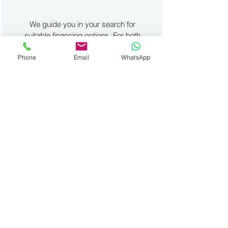
We guide you in your search for
suitable financing options. For both
private individuals and
professionals.
Phone
Email
WhatsApp
Trade-in
Do you have a vehicle to trade-in?
No problem. We take over vehicles
of all brands and with any mileage.