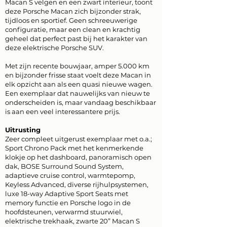
Macan S velgen en een zwart interieur, toont
deze Porsche Macan zich bijzonder strak,
tijdloos en sportief. Geen schreeuwerige
configuratie, maar een clean en krachtig
geheel dat perfect past bij het karakter van
deze elektrische Porsche SUV.
Met zijn recente bouwjaar, amper 5.000 km
en bijzonder frisse staat voelt deze Macan in
elk opzicht aan als een quasi nieuwe wagen.
Een exemplaar dat nauwelijks van nieuw te
onderscheiden is, maar vandaag beschikbaar
is aan een veel interessantere prijs.
Uitrusting
Zeer compleet uitgerust exemplaar met o.a.;
Sport Chrono Pack met het kenmerkende
klokje op het dashboard, panoramisch open
dak, BOSE Surround Sound System,
adaptieve cruise control, warmtepomp,
Keyless Advanced, diverse rijhulpsystemen,
luxe 18-way Adaptive Sport Seats met
memory functie en Porsche logo in de
hoofdsteunen, verwarmd stuurwiel,
elektrische trekhaak, zwarte 20” Macan S