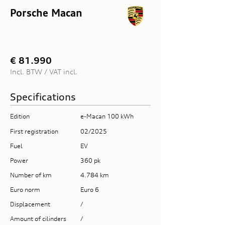
Porsche Macan
€ 81.990
Incl. BTW / VAT incl.
Specifications
Edition
e-Macan 100 kWh
First registration
02/2025
Fuel
EV
Power
360 pk
Number of km
4.784 km
Euro norm
Euro 6
Displacement
/
Amount of cilinders
/