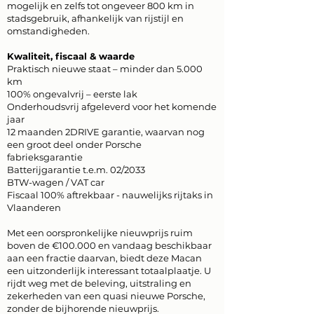
mogelijk en zelfs tot ongeveer 800 km in
stadsgebruik, afhankelijk van rijstijl en
omstandigheden.
Kwaliteit, fiscaal & waarde
Praktisch nieuwe staat – minder dan 5.000
km
100% ongevalvrij – eerste lak
Onderhoudsvrij afgeleverd voor het komende
jaar
12 maanden 2DRIVE garantie, waarvan nog
een groot deel onder Porsche
fabrieksgarantie
Batterijgarantie t.e.m. 02/2033
BTW-wagen / VAT car
Fiscaal 100% aftrekbaar - nauwelijks rijtaks in
Vlaanderen
Met een oorspronkelijke nieuwprijs ruim
boven de €100.000 en vandaag beschikbaar
aan een fractie daarvan, biedt deze Macan
een uitzonderlijk interessant totaalplaatje. U
rijdt weg met de beleving, uitstraling en
zekerheden van een quasi nieuwe Porsche,
zonder de bijhorende nieuwprijs.