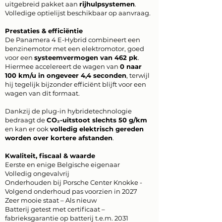
uitgebreid pakket aan
rijhulpsystemen
.
Volledige optielijst beschikbaar op aanvraag.
Prestaties & efficiëntie
De Panamera 4 E-Hybrid combineert een
benzinemotor met een elektromotor, goed
voor een
systeemvermogen van 462 pk
.
Hiermee accelereert de wagen van
0 naar
100 km/u in ongeveer 4,4 seconden
, terwijl
hij tegelijk bijzonder efficiënt blijft voor een
wagen van dit formaat.
Dankzij de plug-in hybridetechnologie
bedraagt de
CO₂-uitstoot slechts 50 g/km
en kan er ook
volledig elektrisch gereden
worden over kortere afstanden
.
Kwaliteit, fiscaal & waarde
Eerste en enige Belgische eigenaar
Volledig ongevalvrij
Onderhouden bij Porsche Center Knokke -
Volgend onderhoud pas voorzien in 2027
Zeer mooie staat – Als nieuw
Batterij getest met certificaat –
fabrieksgarantie op batterij t.e.m. 2031