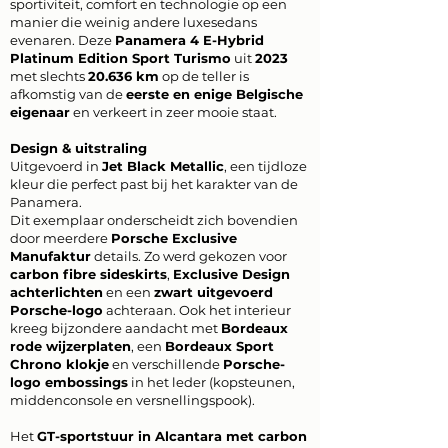
sportiviteit, comfort en technologie op een
manier die weinig andere luxesedans
evenaren. Deze
Panamera 4 E-Hybrid
Platinum Edition Sport Turismo
uit
2023
met slechts
20.636 km
op de teller is
afkomstig van de
eerste en enige Belgische
eigenaar
en verkeert in zeer mooie staat.
Design & uitstraling
Uitgevoerd in
Jet Black Metallic
, een tijdloze
kleur die perfect past bij het karakter van de
Panamera.
Dit exemplaar onderscheidt zich bovendien
door meerdere
Porsche Exclusive
Manufaktur
details. Zo werd gekozen voor
carbon fibre sideskirts
,
Exclusive Design
achterlichten
en een
zwart uitgevoerd
Porsche-logo
achteraan. Ook het interieur
kreeg bijzondere aandacht met
Bordeaux
rode wijzerplaten
, een
Bordeaux Sport
Chrono klokje
en verschillende
Porsche-
logo embossings
in het leder (kopsteunen,
middenconsole en versnellingspook).
Het
GT-sportstuur in Alcantara met carbon