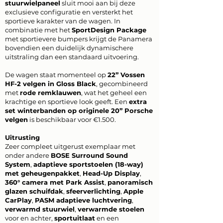
stuurwielpaneel
sluit mooi aan bij deze
exclusieve configuratie en versterkt het
sportieve karakter van de wagen. In
combinatie met het
SportDesign Package
met sportievere bumpers krijgt de Panamera
bovendien een duidelijk dynamischere
uitstraling dan een standaard uitvoering.
De wagen staat momenteel op
22” Vossen
HF-2 velgen in Gloss Black
, gecombineerd
met
rode remklauwen
, wat het geheel een
krachtige en sportieve look geeft. Een
extra
set winterbanden op originele 20” Porsche
velgen
is beschikbaar voor €1.500.
Uitrusting
Zeer compleet uitgerust exemplaar met
onder andere
BOSE Surround Sound
System
,
adaptieve sportstoelen (18-way)
met geheugenpakket
,
Head-Up Display
,
360° camera met Park Assist
,
panoramisch
glazen schuifdak
,
sfeerverlichting
,
Apple
CarPlay
,
PASM adaptieve luchtvering
,
verwarmd stuurwiel
,
verwarmde stoelen
voor en achter,
sportuitlaat
en een