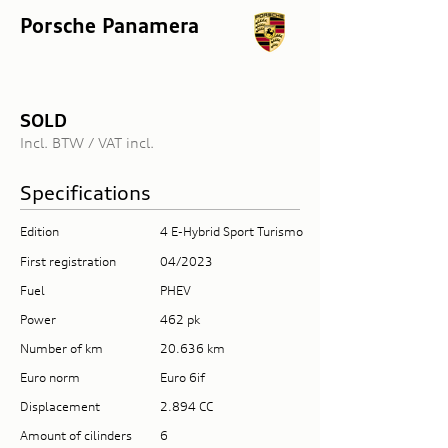
Porsche Panamera
SOLD
Incl. BTW / VAT incl.
Specifications
Edition
4 E-Hybrid Sport Turismo
First registration
04/2023
Fuel
PHEV
Power
462 pk
Number of km
20.636 km
Euro norm
Euro 6if
Displacement
2.894 CC
Amount of cilinders
6