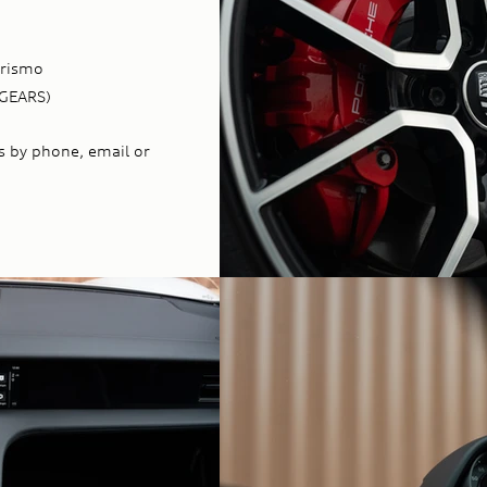
urismo
-GEARS)
s by phone, email or