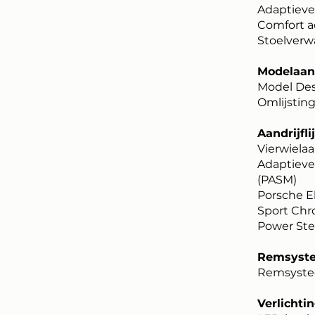
Adaptieve
Comfort a
Stoelverw
Modelaand
Model Des
Omlijsting
Aandrijfl
Vierwiela
Adaptieve
(PASM)
Porsche E
Sport Chr
Power Ste
Remsyst
Remsyste
Verlichtin