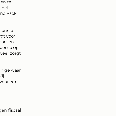
gen te
, het
no Pack,
tionele
rgt voor
oorzien
 pomp op
weer zorgt
enige waar
ij
voor een
en fiscaal