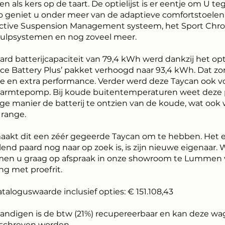
 als kers op de taart. De optielijst is er eentje om U te
o geniet u onder meer van de adaptieve comfortstoelen
ctive Suspension Management systeem, het Sport Chro
ijhulpsystemen en nog zoveel meer.
rd batterijcapaciteit van 79,4 kWh werd dankzij het op
ce Battery Plus’ pakket verhoogd naar 93,4 kWh. Dat zo
ge en extra performance. Verder werd deze Taycan ook v
warmtepomp. Bij koude buitentemperaturen weet deze
ge manier de batterij te ontzien van de koude, wat ook 
 range.
 maakt dit een zéér gegeerde Taycan om te hebben. Het 
lend paard nog naar op zoek is, is zijn nieuwe eigenaar. W
en u graag op afspraak in onze showroom te Lummen 
ng met proefrit.
taloguswaarde inclusief opties: € 151.108,43
tandigen is de btw (21%) recupereerbaar en kan deze wag
schreven worden.