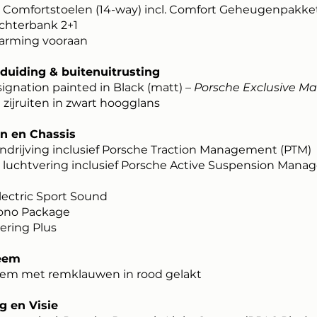
 Comfortstoelen (14-way) incl. Comfort Geheugenpakke
chterbank 2+1
arming vooraan
uiding & buitenuitrusting
ignation painted in Black (matt) –
Porsche Exclusive M
 zijruiten in zwart hoogglans
ijn en Chassis
andrijving inclusief Porsche Traction Management (PTM)
 luchtvering inclusief Porsche Active Suspension Man
lectric Sport Sound
ono Package
ering Plus
eem
em met remklauwen in rood gelakt
g en Visie