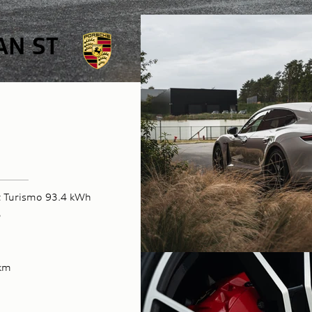
AN ST
t Turismo 93.4 kWh
3
km