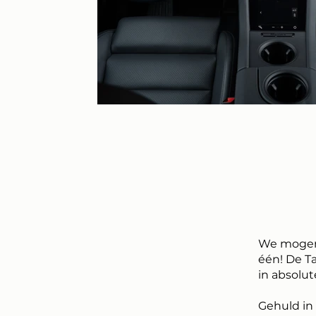
We mogen 
één! De T
in absolu
Gehuld in 