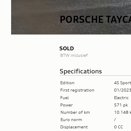
PORSCHE TAYC
SOLD
BTW inclusief
Specifications
Edition
4S Spor
First registration
01/202
Fuel
Electric
Power
571 pk
Number of km
10.148 
Euro norm
/
Displacement
0 CC