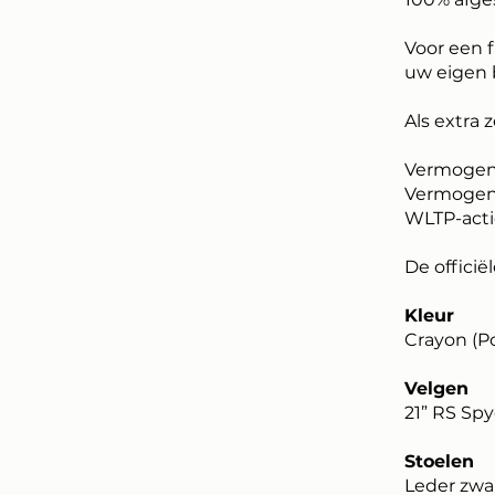
Voor een f
uw eigen 
Als extra 
Vermogen:
Vermogen 
WLTP-acti
De officiël
Kleur
Crayon (Po
Velgen
21” RS Sp
Stoelen
Leder zwa