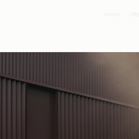
Home
Off