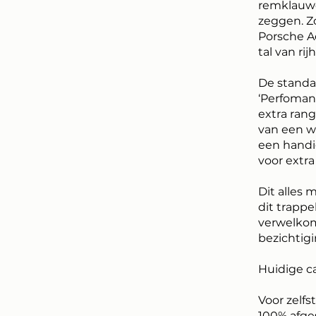
remklauwen
zeggen. Z
Porsche A
tal van r
De standaa
‘Perfoman
extra ran
van een 
een handi
voor extra
Dit alles
dit trappe
verwelkom
bezichtigi
Huidige ca
Voor zelfs
100% afge