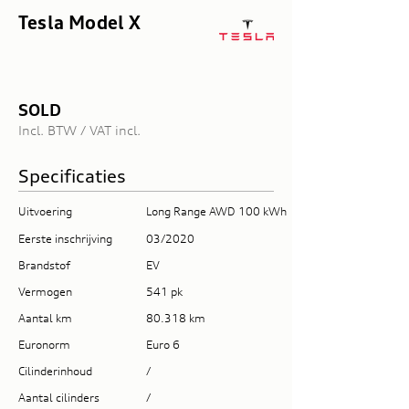
Tesla Model X
SOLD
Incl. BTW / VAT incl.
Specificaties
Uitvoering
Long Range AWD 100 kWh
Eerste inschrijving
03/2020
Brandstof
EV
Vermogen
541 pk
Aantal km
80.318 km
Euronorm
Euro 6
Cilinderinhoud
/
Aantal cilinders
/