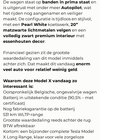
De wagen staat op
banden in prima staat
en
is uitgerust met onder meer
Autopilot
, wat
het rijden nog aangenamer en veiliger
maakt. De configuratie is tijdloos en stijlvol,
met een
Pearl White
koetswerk,
20”
matzwarte lichtmetalen velgen
en een
volledig zwart premium interieur
met
essenhouten decor
.
Financieel gezien zit de grootste
waardedaling van dit model inmiddels
achter zich. Dat maakt dit vandaag
enorm
veel auto voor relatief weinig geld
.
Waarom deze Model X vandaag zo
interessant is:
Oorspronkelijk Belgische, ongevalvrije wagen
Batterij in uitstekende conditie (90,5% – met
certificaat)
Nog fabrieksgarantie op de batterij
531 km WLTP-range
Grootste waardedaling reeds achter de rug
BTW aftrekbaar
Kortom: een bijzonder complete Tesla Model
X Long Range, klaar voor vele zorgeloze