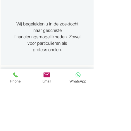
Wij begeleiden u in de zoektocht
naar geschikte
financieringsmogelijkheden. Zowel
voor particulieren als
professionelen.
Overname
Phone
Email
WhatsApp
Hebt u een voertuig in overname?
Geen probleem. Wij nemen
voertuigen over van alle merken
met elke kilometerstand.