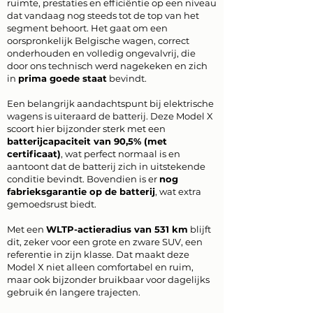
ruimte, prestaties en efficiëntie op een niveau
dat vandaag nog steeds tot de top van het
segment behoort. Het gaat om een
oorspronkelijk Belgische wagen, correct
onderhouden en volledig ongevalvrij, die
door ons technisch werd nagekeken en zich
in
prima goede staat
bevindt.
Een belangrijk aandachtspunt bij elektrische
wagens is uiteraard de batterij. Deze Model X
scoort hier bijzonder sterk met een
batterijcapaciteit van 90,5% (met
certificaat)
, wat perfect normaal is en
aantoont dat de batterij zich in uitstekende
conditie bevindt. Bovendien is er
nog
fabrieksgarantie op de batterij
, wat extra
gemoedsrust biedt.
Met een
WLTP-actieradius van 531 km
blijft
dit, zeker voor een grote en zware SUV, een
referentie in zijn klasse. Dat maakt deze
Model X niet alleen comfortabel en ruim,
maar ook bijzonder bruikbaar voor dagelijks
gebruik én langere trajecten.