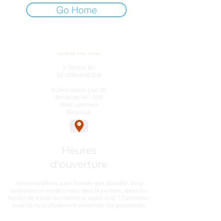
Go Home
2-TRADE BV
BE
0784.946.269
Businesspark Laar 26
Bosstraat 46 - 006
3560 Lummen
Belgique
Heures
d'ouverture
Nous travaillons aussi flexible que possible. Vous
souhaitez un rendez-vous dans la journée, après les
heures de travail ou même le week-end ? Contactez-
nous et nous étudierons ensemble les possibilités.