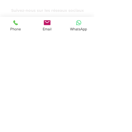
Suivez-nous sur les réseaux sociaux
Phone
Email
WhatsApp
Déclaration de
confidentialité
Termes et conditions
© 2022 par Cédric