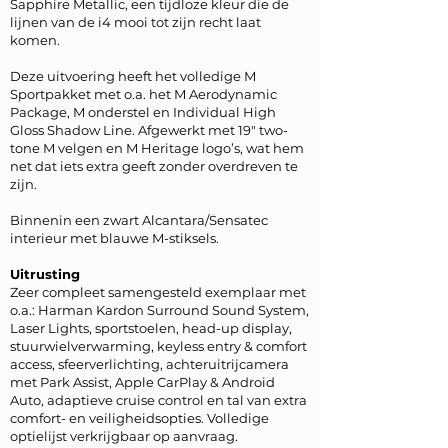
Sapphire Metallic, een tijdloze kleur die de
lijnen van de i4 mooi tot zijn recht laat
komen.
Deze uitvoering heeft het volledige M
Sportpakket met o.a. het M Aerodynamic
Package, M onderstel en Individual High
Gloss Shadow Line. Afgewerkt met 19" two-
tone M velgen en M Heritage logo’s, wat hem
net dat iets extra geeft zonder overdreven te
zijn.
Binnenin een zwart Alcantara/Sensatec
interieur met blauwe M-stiksels.
Uitrusting
Zeer compleet samengesteld exemplaar met
o.a.: Harman Kardon Surround Sound System,
Laser Lights, sportstoelen, head-up display,
stuurwielverwarming, keyless entry & comfort
access, sfeerverlichting, achteruitrijcamera
met Park Assist, Apple CarPlay & Android
Auto, adaptieve cruise control en tal van extra
comfort- en veiligheidsopties. Volledige
optielijst verkrijgbaar op aanvraag.