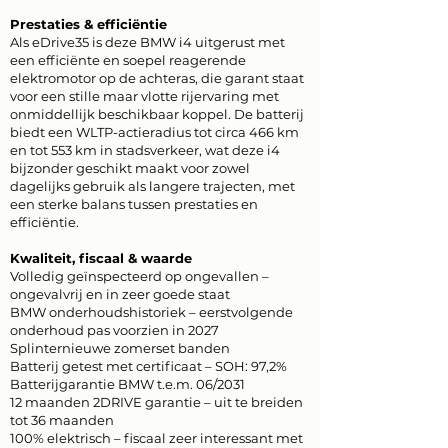
Prestaties & efficiëntie
Als eDrive35 is deze BMW i4 uitgerust met
een efficiënte en soepel reagerende
elektromotor op de achteras, die garant staat
voor een stille maar vlotte rijervaring met
onmiddellijk beschikbaar koppel. De batterij
biedt een WLTP-actieradius tot circa 466 km
en tot 553 km in stadsverkeer, wat deze i4
bijzonder geschikt maakt voor zowel
dagelijks gebruik als langere trajecten, met
een sterke balans tussen prestaties en
efficiëntie.
Kwaliteit, fiscaal & waarde
Volledig geïnspecteerd op ongevallen –
ongevalvrij en in zeer goede staat
BMW onderhoudshistoriek – eerstvolgende
onderhoud pas voorzien in 2027
Splinternieuwe zomerset banden
Batterij getest met certificaat – SOH: 97,2%
Batterijgarantie BMW t.e.m. 06/2031
12 maanden 2DRIVE garantie – uit te breiden
tot 36 maanden
100% elektrisch – fiscaal zeer interessant met