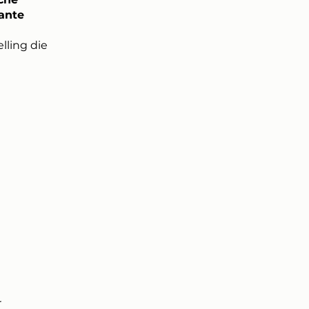
vante
lling die
r