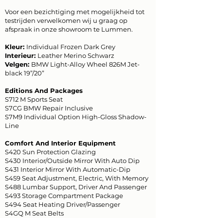
Voor een bezichtiging met mogelijkheid tot
testrijden verwelkomen wij u graag op
afspraak in onze showroom te Lummen.
Kleur:
Individual Frozen Dark Grey
Interieur:
Leather Merino Schwarz
Velgen:
BMW Light-Alloy Wheel 826M Jet-
black 19”/20”
Editions And Packages
S712 M Sports Seat
S7CG BMW Repair Inclusive
S7M9 Individual Option High-Gloss Shadow-
Line
Comfort And Interior Equipment
S420 Sun Protection Glazing
S430 Interior/Outside Mirror With Auto Dip
S431 Interior Mirror With Automatic-Dip
S459 Seat Adjustment, Electric, With Memory
S488 Lumbar Support, Driver And Passenger
S493 Storage Compartment Package
S494 Seat Heating Driver/Passenger
S4GQ M Seat Belts