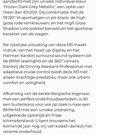
aandacht met zijn unieke individual kleur
‘Frozen Dark Grey Metallic’, een optie van
meer dan €5.000. De combinatie met de
19"/20" M-sportvelgen in jet-black, de high
gloss rode remklauwen, en het High Gloss
Shadow Line-pakket benadrukt het sportieve
karakter van de wagen.
De rijkelijke uitrusting van deze M3 maakt
indruk: van het head-up display en het
Harman Kardon surround sound-systeem tot
de BMW laserlights en de 360° camera.
Dankzij de Driving Assistant Professional met
adaptieve cruise control biedt deze M3 niet
alleen krachtige prestaties, maar ook ultiem
comfort en veiligheid.
Afkomstig van de eerste Belgische eigenaar,
met een perfect onderhoudsverleden, is dit
een buitenkans voor wie op zoek is naar een
BMW M3 met een unieke uitstraling,
uitgebreide optielijst én frisse
kilometerstand. U bent trouwens het
komende jaar nog vrij van kosten dankzij het
recente onderhoud.