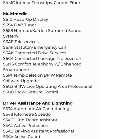
S4MC Interior Trimstrips, Carbon Fibre
Multimedia
S610 Head-Up Display
S654 DAB Tuner
S688 Harman/Kardon Surround Sound
System
S6AE Teleservices
S6AF Statutory Emergency Call
S6AK Connected Drive Services
S6C4 Connected Package Professional
S6NS Comfort Telephony W/ Enhanced
Smartphone
S6P1 Temp.deletion BMW Remote
SoftwareUpgrade
S6U3 BMW Live Operating Area Professional
S6U8 BMW Gesture Control
Driver Assistance And Lightning
S534 Automatic Air Conditioning
S548 Kilometre Speedo
S5AC High-Beam Assistant
S5AL Active Protection
S5AU Driving Assistant Professional
S5AV Active Guard