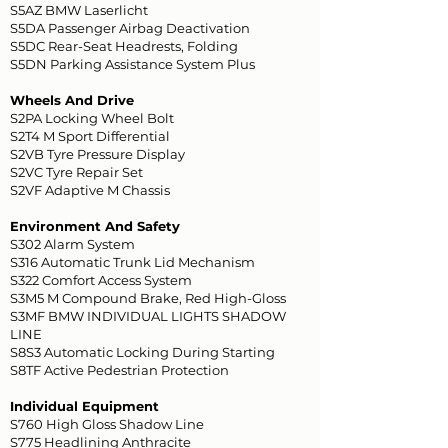
S5AZ BMW Laserlicht
S5DA Passenger Airbag Deactivation
S5DC Rear-Seat Headrests, Folding
S5DN Parking Assistance System Plus
Wheels And Drive
S2PA Locking Wheel Bolt
S2T4 M Sport Differential
S2VB Tyre Pressure Display
S2VC Tyre Repair Set
S2VF Adaptive M Chassis
Environment And Safety
S302 Alarm System
S316 Automatic Trunk Lid Mechanism
S322 Comfort Access System
S3M5 M Compound Brake, Red High-Gloss
S3MF BMW INDIVIDUAL LIGHTS SHADOW
LINE
S8S3 Automatic Locking During Starting
S8TF Active Pedestrian Protection
Individual Equipment
S760 High Gloss Shadow Line
S775 Headlining Anthracite