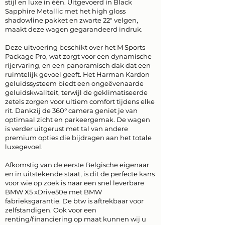
stijl en luxe in één. Uitgevoerd in Black
Sapphire Metallic met het high gloss
shadowline pakket en zwarte 22" velgen,
maakt deze wagen gegarandeerd indruk.
Deze uitvoering beschikt over het M Sports
Package Pro, wat zorgt voor een dynamische
rijervaring, en een panoramisch dak dat een
ruimtelijk gevoel geeft. Het Harman Kardon
geluidssysteem biedt een ongeëvenaarde
geluidskwaliteit, terwijl de geklimatiseerde
zetels zorgen voor ultiem comfort tijdens elke
rit. Dankzij de 360° camera geniet je van
optimaal zicht en parkeergemak. De wagen
is verder uitgerust met tal van andere
premium opties die bijdragen aan het totale
luxegevoel.
Afkomstig van de eerste Belgische eigenaar
en in uitstekende staat, is dit de perfecte kans
voor wie op zoek is naar een snel leverbare
BMW X5 xDrive50e met BMW
fabrieksgarantie. De btw is aftrekbaar voor
zelfstandigen. Ook voor een
renting/financiering op maat kunnen wij u