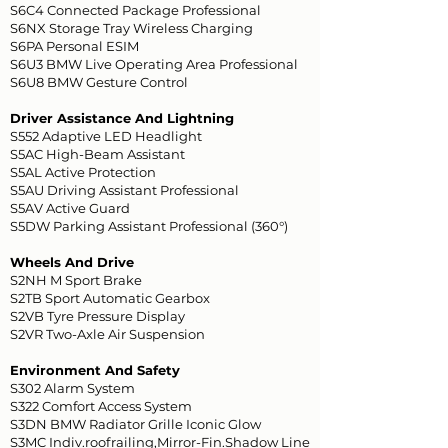
S6C4 Connected Package Professional
S6NX Storage Tray Wireless Charging
S6PA Personal ESIM
S6U3 BMW Live Operating Area Professional
S6U8 BMW Gesture Control
Driver Assistance And Lightning
S552 Adaptive LED Headlight
S5AC High-Beam Assistant
S5AL Active Protection
S5AU Driving Assistant Professional
S5AV Active Guard
S5DW Parking Assistant Professional (360°)
Wheels And Drive
S2NH M Sport Brake
S2TB Sport Automatic Gearbox
S2VB Tyre Pressure Display
S2VR Two-Axle Air Suspension
Environment And Safety
S302 Alarm System
S322 Comfort Access System
S3DN BMW Radiator Grille Iconic Glow
S3MC Indiv.roofrailing,Mirror-Fin.Shadow Line