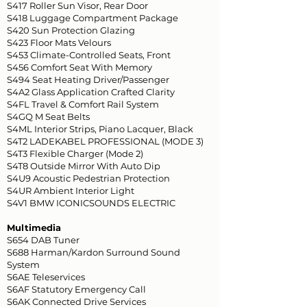
S417 Roller Sun Visor, Rear Door
S418 Luggage Compartment Package
S420 Sun Protection Glazing
S423 Floor Mats Velours
S453 Climate-Controlled Seats, Front
S456 Comfort Seat With Memory
S494 Seat Heating Driver/Passenger
S4A2 Glass Application Crafted Clarity
S4FL Travel & Comfort Rail System
S4GQ M Seat Belts
S4ML Interior Strips, Piano Lacquer, Black
S4T2 LADEKABEL PROFESSIONAL (MODE 3)
S4T3 Flexible Charger (Mode 2)
S4T8 Outside Mirror With Auto Dip
S4U9 Acoustic Pedestrian Protection
S4UR Ambient Interior Light
S4V1 BMW ICONICSOUNDS ELECTRIC
Multimedia
S654 DAB Tuner
S688 Harman/Kardon Surround Sound
System
S6AE Teleservices
S6AF Statutory Emergency Call
S6AK Connected Drive Services