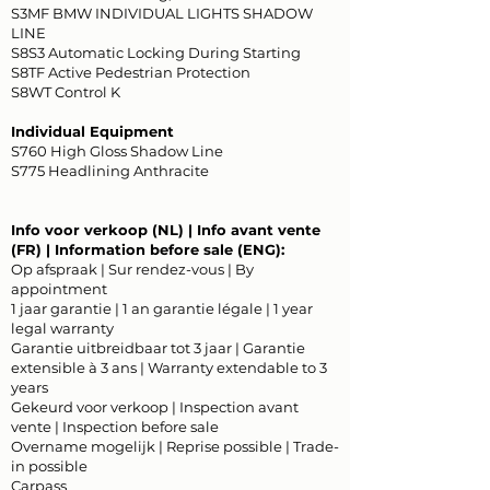
S3MF BMW INDIVIDUAL LIGHTS SHADOW
LINE
S8S3 Automatic Locking During Starting
S8TF Active Pedestrian Protection
S8WT Control K
Individual Equipment
S760 High Gloss Shadow Line
S775 Headlining Anthracite
Info voor verkoop (NL) | Info avant vente
(FR) | Information before sale (ENG):
Op afspraak | Sur rendez-vous | By
appointment
1 jaar garantie | 1 an garantie légale | 1 year
legal warranty
Garantie uitbreidbaar tot 3 jaar | Garantie
extensible à 3 ans | Warranty extendable to 3
years
Gekeurd voor verkoop | Inspection avant
vente | Inspection before sale
Overname mogelijk | Reprise possible | Trade-
in possible
Carpass