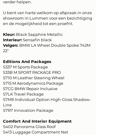
verder helpen.
U bent van harte welkom op afspraak in onze
showroom in Lummen voor een bezichtiging
en de mogelijkheid tot een proefrit.
Kleur:
Black Sapphire Metallic
Interieur:
Sensafin black
Velgen:
BMW LA Wheel Double Spoke 742M
22"
Editions And Packages
S337 M Sports Package
S33B M SPORT PACKAGE PRO
S710 M Leather Steering Wheel
S715 M Aerodynamics Package
S7CG BMW Repair Inclusive
S7LK Travel Package
S7M9 Individual Option High-Gloss Shadow-
Line
S7R7 Innovation Package
Comfort And Interior Equipment
S402 Panorama Glass Roof
S413 Luggage Compartment Net