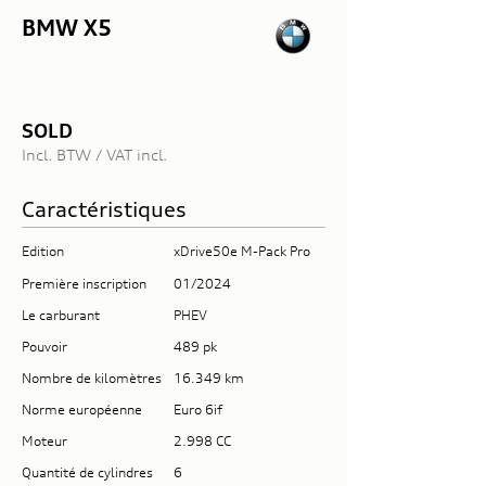
BMW X5
SOLD
Incl. BTW / VAT incl.
Caractéristiques
Edition
xDrive50e M-Pack Pro
Première inscription
01/2024
Le carburant
PHEV
Pouvoir
489 pk
Nombre de kilomètres
16.349 km
Norme européenne
Euro 6if
Moteur
2.998 CC
Quantité de cylindres
6