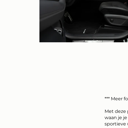
*** Meer f
Met deze 
waan je j
sportieve u