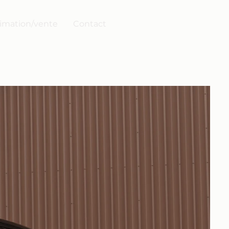
imation/vente
Contact