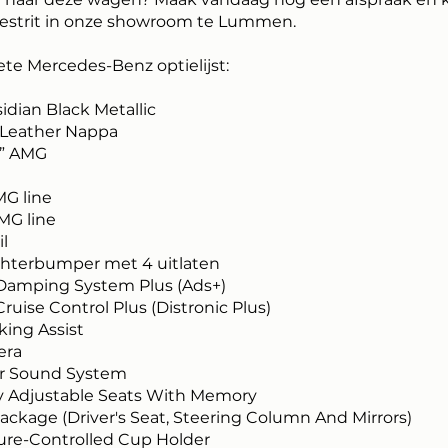
testrit in onze showroom te Lummen.
te Mercedes-Benz optielijst:
dian Black Metallic
Leather Nappa
” AMG
MG line
MG line
l
hterbumper met 4 uitlaten
Damping System Plus (Ads+)
ruise Control Plus (Distronic Plus)
king Assist
era
r Sound System
lly Adjustable Seats With Memory
ckage (Driver's Seat, Steering Column And Mirrors)
re-Controlled Cup Holder