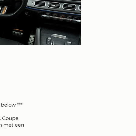
 below ***
C Coupe
én met een