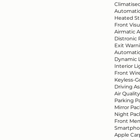
Climatise
Automatic
Heated St
Front Visu
Airmatic 
Distronic 
Exit Warn
Automatic
Dynamic L
Interior L
Front Wir
Keyless-G
Driving As
Air Quali
Parking P
Mirror Pa
Night Pa
Front Me
Smartphon
Apple Car