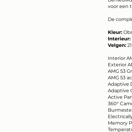
voor een 
De comple
Kleur:
Obsi
Interieur:
Velgen:
21
Interior A
Exterior A
AMG 53 Gri
AMG 53 ac
Adaptive 
Adaptive C
Active Par
360° Cam
Burmeste
Electrica
Memory Pa
Temperatu