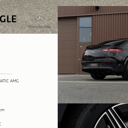
 GLE
ATIC AMG
3
km
C