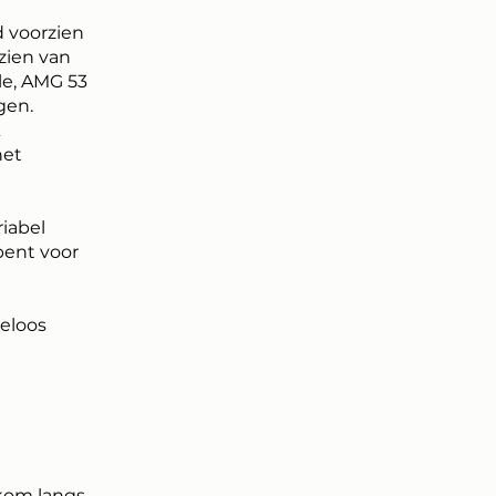
d voorzien
zien van
le, AMG 53
gen.
&
het
riabel
pent voor
eloos
kom langs