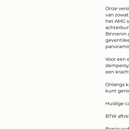
Onze versi
van zowat 
het AMG s
achterbum
Binnenin 
geventile
panoramis
Voor een e
dempersys
een kracht
Onlangs k
kunt geni
Huidige c
BTW aftre
Benieuwd 