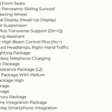
d Front Seats
 Panoramic Sliding Sunroof
eering Wheel
al Display (Head-Up Display)
Air Suspension
Plus Transverse Support (Dtr+Q)
ing Assistant
 High Beam Control Plus (Ihc+)
ed Headlamps, Right-Hand Traffic
ighting Package
eless Telephone Charging
o Package
sistance Package (L2)
ty Package With Parfum
ackage High
ckage
ckage
mory Package
e Integration Package
play Smartphone Integration