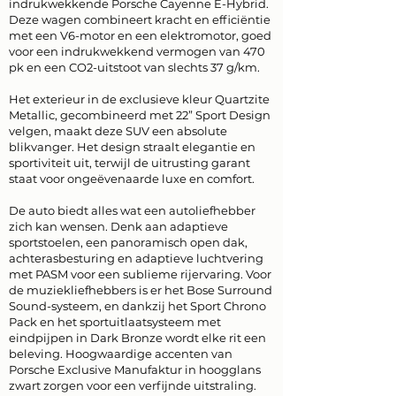
indrukwekkende Porsche Cayenne E-Hybrid.
Deze wagen combineert kracht en efficiëntie
met een V6-motor en een elektromotor, goed
voor een indrukwekkend vermogen van 470
pk en een CO2-uitstoot van slechts 37 g/km.
Het exterieur in de exclusieve kleur Quartzite
Metallic, gecombineerd met 22” Sport Design
velgen, maakt deze SUV een absolute
blikvanger. Het design straalt elegantie en
sportiviteit uit, terwijl de uitrusting garant
staat voor ongeëvenaarde luxe en comfort.
De auto biedt alles wat een autoliefhebber
zich kan wensen. Denk aan adaptieve
sportstoelen, een panoramisch open dak,
achterasbesturing en adaptieve luchtvering
met PASM voor een sublieme rijervaring. Voor
de muziekliefhebbers is er het Bose Surround
Sound-systeem, en dankzij het Sport Chrono
Pack en het sportuitlaatsysteem met
eindpijpen in Dark Bronze wordt elke rit een
beleving. Hoogwaardige accenten van
Porsche Exclusive Manufaktur in hoogglans
zwart zorgen voor een verfijnde uitstraling.