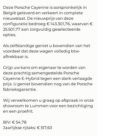
Deze Porsche Cayenne is oorspronkelijk in
België geleverd en verkeert in complete
nieuwstaat. De nieuwprijs van deze
configuratie bedroeg € 143.301,76, waarvan €
25.501,77 aan zorgvuldig geselecteerde
opties.
Als zelfstandige geniet u bovendien van het
voordeel dat deze wagen volledig btw-
aftrekbaar is.
Grijp uw kans om eigenaar te worden van
deze prachtig samengestelde Porsche
Cayenne E-Hybrid tegen een sterk verlaagde
prijs. U geniet bovendien nog van de Porsche
fabrieksgarantie.
Wij verwelkomen u graag op afspraak in onze
showroom te Lummen voor een bezichtiging
en een proefrit.
BIV: € 54,78
Jaarlijkse rijtaks: € 517,63