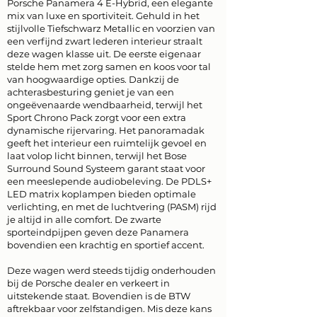
Porsche Panamera 4 E-Hybrid, een elegante
mix van luxe en sportiviteit. Gehuld in het
stijlvolle Tiefschwarz Metallic en voorzien van
een verfijnd zwart lederen interieur straalt
deze wagen klasse uit. De eerste eigenaar
stelde hem met zorg samen en koos voor tal
van hoogwaardige opties. Dankzij de
achterasbesturing geniet je van een
ongeëvenaarde wendbaarheid, terwijl het
Sport Chrono Pack zorgt voor een extra
dynamische rijervaring. Het panoramadak
geeft het interieur een ruimtelijk gevoel en
laat volop licht binnen, terwijl het Bose
Surround Sound Systeem garant staat voor
een meeslepende audiobeleving. De PDLS+
LED matrix koplampen bieden optimale
verlichting, en met de luchtvering (PASM) rijd
je altijd in alle comfort. De zwarte
sporteindpijpen geven deze Panamera
bovendien een krachtig en sportief accent.
Deze wagen werd steeds tijdig onderhouden
bij de Porsche dealer en verkeert in
uitstekende staat. Bovendien is de BTW
aftrekbaar voor zelfstandigen. Mis deze kans