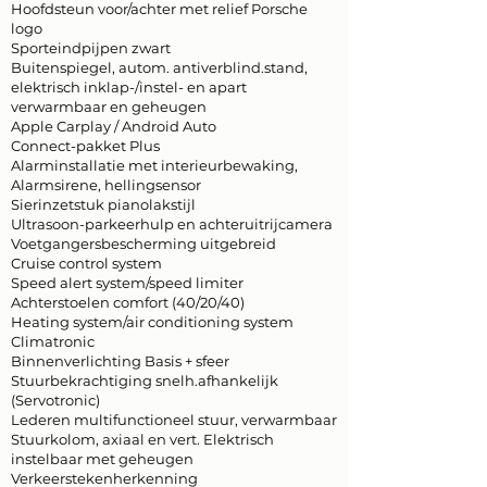
Hoofdsteun voor/achter met relief Porsche
logo
Sporteindpijpen zwart
Buitenspiegel, autom. antiverblind.stand,
elektrisch inklap-/instel- en apart
verwarmbaar en geheugen
Apple Carplay / Android Auto
Connect-pakket Plus
Alarminstallatie met interieurbewaking,
Alarmsirene, hellingsensor
Sierinzetstuk pianolakstijl
Ultrasoon-parkeerhulp en achteruitrijcamera
Voetgangersbescherming uitgebreid
Cruise control system
Speed alert system/speed limiter
Achterstoelen comfort (40/20/40)
Heating system/air conditioning system
Climatronic
Binnenverlichting Basis + sfeer
Stuurbekrachtiging snelh.afhankelijk
(Servotronic)
Lederen multifunctioneel stuur, verwarmbaar
Stuurkolom, axiaal en vert. Elektrisch
instelbaar met geheugen
Verkeerstekenherkenning