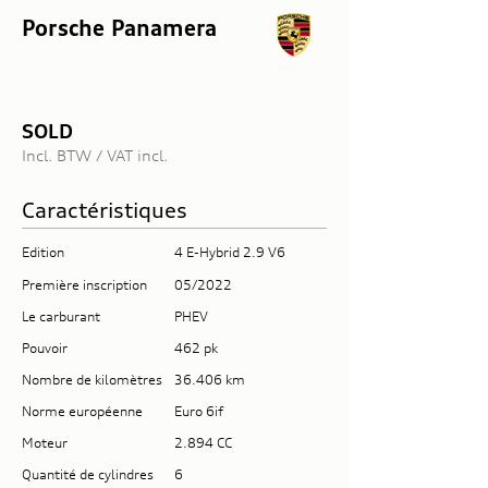
Porsche Panamera
SOLD
Incl. BTW / VAT incl.
Caractéristiques
Edition
4 E-Hybrid 2.9 V6
Première inscription
05/2022
Le carburant
PHEV
Pouvoir
462 pk
Nombre de kilomètres
36.406 km
Norme européenne
Euro 6if
Moteur
2.894 CC
Quantité de cylindres
6