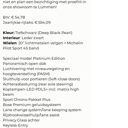
niet en plan een bezichtiging met proefrit in
onze showroom te Lummen!
BIV: € 54,78
Jaarlijkse rijtaks: € 554,09
Kleur:
Tiefschwarz (Deep Black Pearl)
Interieur
: Leder zwart
Wielen
: 20” lichtmetalen velgen + Michelin
Pilot Sport 4S band
Speciaal model Platinum Edition
Panoramisch open dak
Luchtvering met niveauregeling en
hoogteverstelling (PASM)
Sluithulp voor portieren (Soft-close doors)
Achterasbesturing (rear axle steering)
Koplampen-LED PDLS+ incl. matrix high
beam
Sport Chrono Pakket Plus
Bose Premium geluidssysteem
Lane change system/lane keeping system
Rijstrookwisselhulp/lane assist
Privacy Glass achter
Keyless-Entry