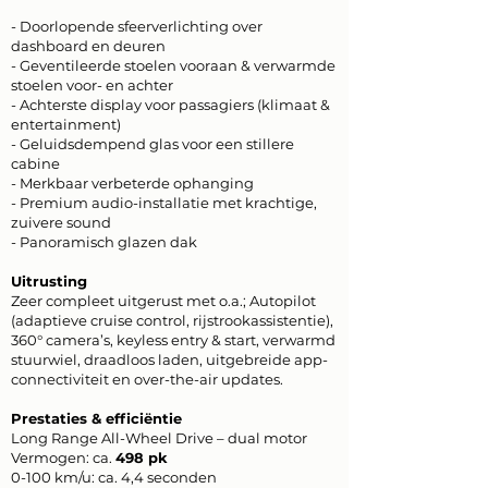
- Doorlopende sfeerverlichting over
dashboard en deuren
- Geventileerde stoelen vooraan & verwarmde
stoelen voor- en achter
- Achterste display voor passagiers (klimaat &
entertainment)
- Geluidsdempend glas voor een stillere
cabine
- Merkbaar verbeterde ophanging
- Premium audio-installatie met krachtige,
zuivere sound
- Panoramisch glazen dak
Uitrusting
Zeer compleet uitgerust met o.a.; Autopilot
(adaptieve cruise control, rijstrookassistentie),
360° camera’s, keyless entry & start, verwarmd
stuurwiel, draadloos laden, uitgebreide app-
connectiviteit en over-the-air updates.
Prestaties & efficiëntie
Long Range All-Wheel Drive – dual motor
Vermogen: ca.
498 pk
0-100 km/u: ca. 4,4 seconden