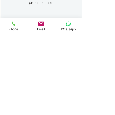
professionnels.
Phone
Email
WhatsApp
Reprise
Avez-vous un véhicule à vendre?
Aucun problème. Nous prenons en
charge des véhicules de toutes
marques et avec tout kilométrage.
International