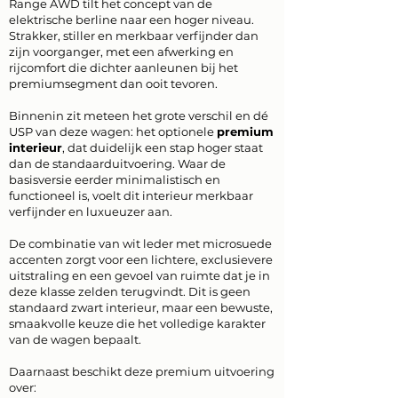
Range AWD tilt het concept van de
elektrische berline naar een hoger niveau.
Strakker, stiller en merkbaar verfijnder dan
zijn voorganger, met een afwerking en
rijcomfort die dichter aanleunen bij het
premiumsegment dan ooit tevoren.
Binnenin zit meteen het grote verschil en dé
USP van deze wagen: het optionele
premium
interieur
, dat duidelijk een stap hoger staat
dan de standaarduitvoering. Waar de
basisversie eerder minimalistisch en
functioneel is, voelt dit interieur merkbaar
verfijnder en luxueuzer aan.
De combinatie van wit leder met microsuede
accenten zorgt voor een lichtere, exclusievere
uitstraling en een gevoel van ruimte dat je in
deze klasse zelden terugvindt. Dit is geen
standaard zwart interieur, maar een bewuste,
smaakvolle keuze die het volledige karakter
van de wagen bepaalt.
Daarnaast beschikt deze premium uitvoering
over: